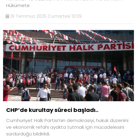
Hükümete
19 Temmuz 2025 Cumartesi 12:09
CHP’de kurultay süreci başladı..
Cumhuriyet Halk Partisi’nin demokrasiyi, hukuk düzenini
ve ekonomik refahı ayakta tutmak için mücadelesini
sürdürdüğü bildirildi.