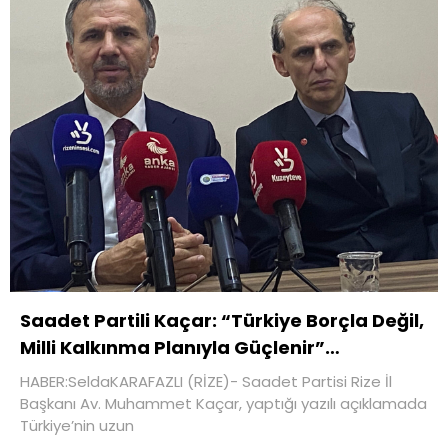
Saadet Partili Kaçar: “Türkiye Borçla Değil,
Milli Kalkınma Planıyla Güçlenir”…
HABER:SeldaKARAFAZLI (RİZE)- Saadet Partisi Rize İl
Başkanı Av. Muhammet Kaçar, yaptığı yazılı açıklamada
Türkiye’nin uzun