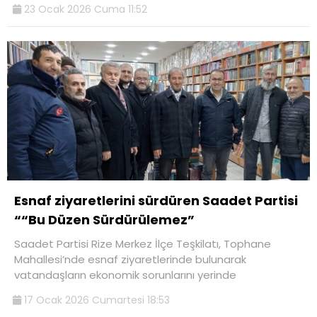
23 Ocak 2026 Cuma 11:52
Esnaf ziyaretlerini sürdüren Saadet Partisi
““Bu Düzen Sürdürülemez”
Saadet Partisi Rize Merkez İlçe Teşkilatı, Tophane
Mahallesi’nde esnaf ziyaretlerinde bulunarak
vatandaşların ekonomik sorunlarını yerinde
17 Ocak 2026 Cumartesi 18:53