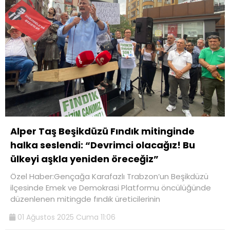
Alper Taş Beşikdüzü Fındık mitinginde
halka seslendi: “Devrimci olacağız! Bu
ülkeyi aşkla yeniden öreceğiz”
Özel Haber:Gençağa Karafazlı Trabzon’un Beşikdüzü
ilçesinde Emek ve Demokrasi Platformu öncülüğünde
düzenlenen mitingde fındık üreticilerinin
01 Ağustos 2025 Cuma 11:06