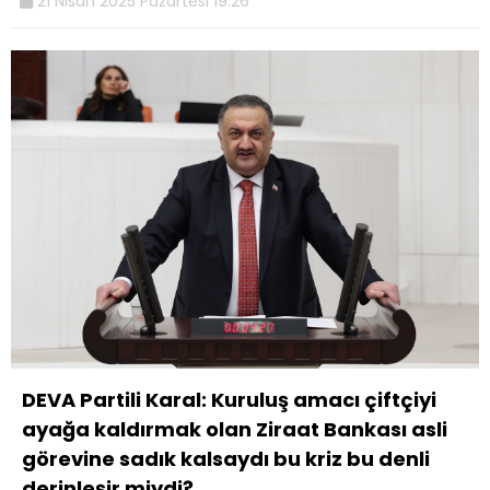
21 Nisan 2025 Pazartesi 19:26
DEVA Partili Karal: Kuruluş amacı çiftçiyi
ayağa kaldırmak olan Ziraat Bankası asli
görevine sadık kalsaydı bu kriz bu denli
derinleşir miydi?