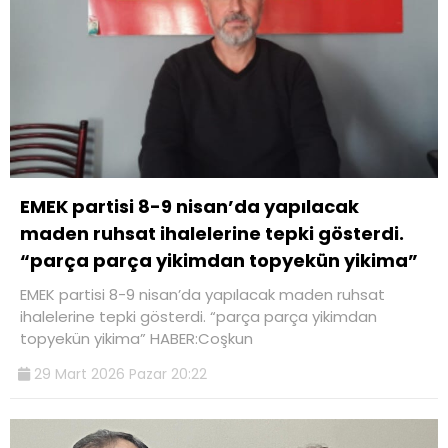
EMEK partisi 8-9 nisan’da yapılacak
maden ruhsat ihalelerine tepki gösterdi.
“parça parça yikimdan topyekün yikima”
EMEK partisi 8-9 nisan’da yapılacak maden ruhsat
ihalelerine tepki gösterdi. “parça parça yikimdan
topyekün yikima” HABER:Coşkun
29 Mart 2026 Pazar 20:22