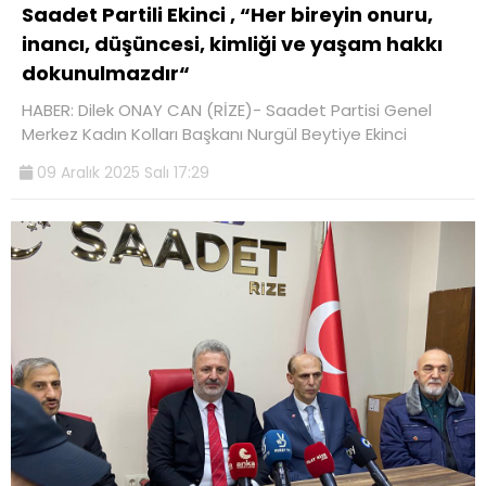
Saadet Partili Ekinci , “Her bireyin onuru,
inancı, düşüncesi, kimliği ve yaşam hakkı
dokunulmazdır“
HABER: Dilek ONAY CAN (RİZE)- Saadet Partisi Genel
Merkez Kadın Kolları Başkanı Nurgül Beytiye Ekinci
09 Aralık 2025 Salı 17:29