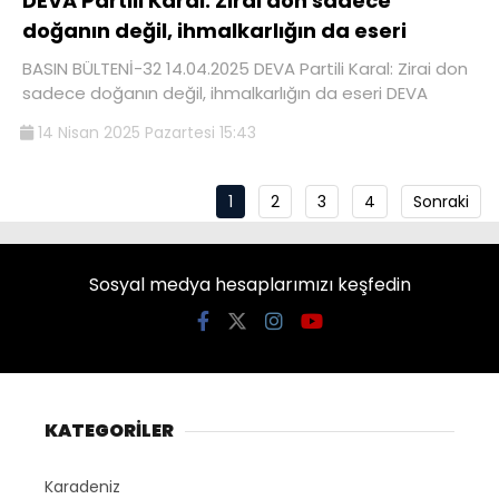
DEVA Partili Karal: Zirai don sadece
doğanın değil, ihmalkarlığın da eseri
BASIN BÜLTENİ-32 14.04.2025 DEVA Partili Karal: Zirai don
sadece doğanın değil, ihmalkarlığın da eseri DEVA
14 Nisan 2025 Pazartesi 15:43
1
2
3
4
Sonraki
Sosyal medya hesaplarımızı keşfedin
KATEGORİLER
Karadeniz