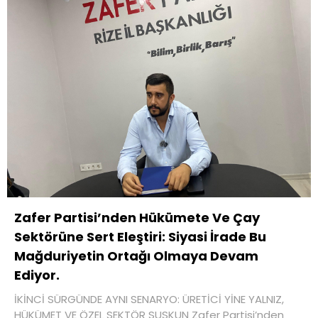
Zafer Partisi’nden Hükümete Ve Çay
Sektörüne Sert Eleştiri: Siyasi İrade Bu
Mağduriyetin Ortağı Olmaya Devam
Ediyor.
İKİNCİ SÜRGÜNDE AYNI SENARYO: ÜRETİCİ YİNE YALNIZ,
HÜKÜMET VE ÖZEL SEKTÖR SUSKUN Zafer Partisi’nden