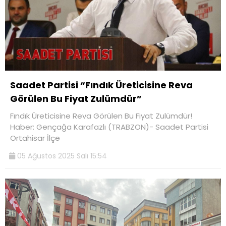
Saadet Partisi “Fındık Üreticisine Reva
Görülen Bu Fiyat Zulümdür”
Fındık Üreticisine Reva Görülen Bu Fiyat Zulümdür!
Haber: Gençağa Karafazlı (TRABZON)- Saadet Partisi
Ortahisar İlçe
05 Ağustos 2025 Salı 15:54