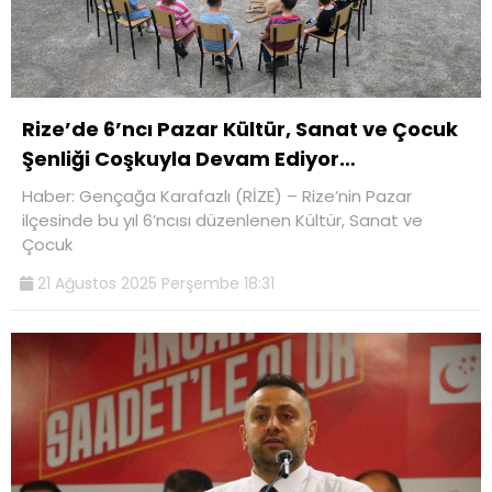
Rize’de 6’ncı Pazar Kültür, Sanat ve Çocuk
Şenliği Coşkuyla Devam Ediyor…
Haber: Gençağa Karafazlı (RİZE) – Rize’nin Pazar
ilçesinde bu yıl 6’ncısı düzenlenen Kültür, Sanat ve
Çocuk
21 Ağustos 2025 Perşembe 18:31