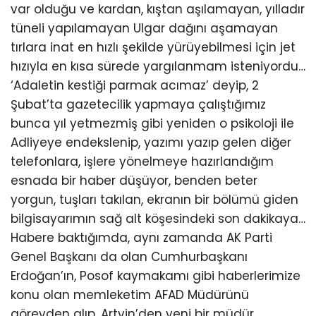
var olduğu ve kardan, kıştan aşılamayan, yılladır
tüneli yapılamayan Ulgar dağını aşamayan
tırlara inat en hızlı şekilde yürüyebilmesi için jet
hızıyla en kısa sürede yargılanmam isteniyordu…
‘Adaletin kestiği parmak acımaz’ deyip, 2
Şubat’ta gazetecilik yapmaya çalıştığımız
bunca yıl yetmezmiş gibi yeniden o psikoloji ile
Adliyeye endekslenip, yazımı yazıp gelen diğer
telefonlara, işlere yönelmeye hazırlandığım
esnada bir haber düşüyor, benden beter
yorgun, tuşları takılan, ekranın bir bölümü giden
bilgisayarımın sağ alt köşesindeki son dakikaya…
Habere baktığımda, aynı zamanda AK Parti
Genel Başkanı da olan Cumhurbaşkanı
Erdoğan’ın, Posof kaymakamı gibi haberlerimize
konu olan memleketim AFAD Müdürünü
görevden alıp, Artvin’den yeni bir müdür