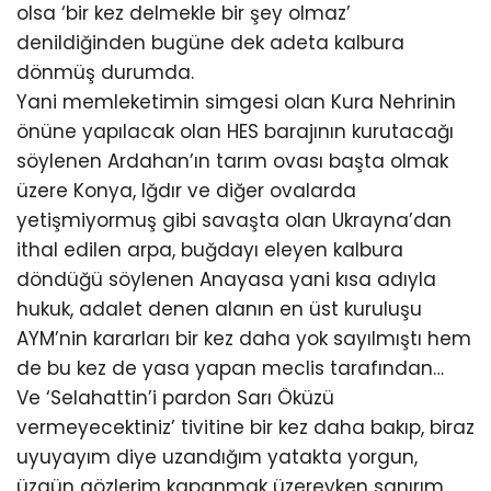
olsa ‘bir kez delmekle bir şey olmaz’
denildiğinden bugüne dek adeta kalbura
dönmüş durumda.
Yani memleketimin simgesi olan Kura Nehrinin
önüne yapılacak olan HES barajının kurutacağı
söylenen Ardahan’ın tarım ovası başta olmak
üzere Konya, Iğdır ve diğer ovalarda
yetişmiyormuş gibi savaşta olan Ukrayna’dan
ithal edilen arpa, buğdayı eleyen kalbura
döndüğü söylenen Anayasa yani kısa adıyla
hukuk, adalet denen alanın en üst kuruluşu
AYM’nin kararları bir kez daha yok sayılmıştı hem
de bu kez de yasa yapan meclis tarafından…
Ve ‘Selahattin’i pardon Sarı Öküzü
vermeyecektiniz’ tivitine bir kez daha bakıp, biraz
uyuyayım diye uzandığım yatakta yorgun,
üzgün gözlerim kapanmak üzereyken sanırım