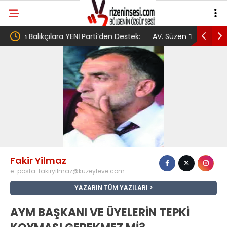
’den Destek:
AV. Süzen “Meclis’e gelen Çerçeve
Y
Yasa Türkiye’de yeni bir başlangıç için
G
umudumuzun fidesi olmuştur”
Fakir Yilmaz
e-posta:
fakiryilmaz@kuzeyteve.com
YAZARIN TÜM YAZILARI
AYM BAŞKANI VE ÜYELERİN TEPKİ