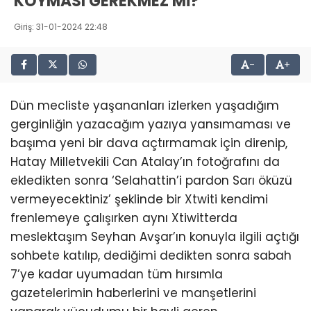
KOYMASI GEREKMEZ Mİ?
Giriş: 31-01-2024 22:48
-
+
Dün mecliste yaşananları izlerken yaşadığım
gerginliğin yazacağım yazıya yansımaması ve
başıma yeni bir dava açtırmamak için direnip,
Hatay Milletvekili Can Atalay’ın fotoğrafını da
ekledikten sonra ‘Selahattin’i pardon Sarı öküzü
vermeyecektiniz’ şeklinde bir Xtwiti kendimi
frenlemeye çalışırken aynı Xtiwitterda
meslektaşım Seyhan Avşar’ın konuyla ilgili açtığı
sohbete katılıp, dediğimi dedikten sonra sabah
7’ye kadar uyumadan tüm hırsımla
gazetelerimin haberlerini ve manşetlerini