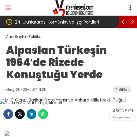
Partileri
‘Çerçeve yasa’ kanun teklifi Adalet
Komisyonu’ndan geçti
Ana Sayfa
›
Politika
Alpaslan Türkeşin
1964′de Rizede
Konuştuğu Yerde
Giriş: 26-03-2014 11:25
Politika
ABONE OL