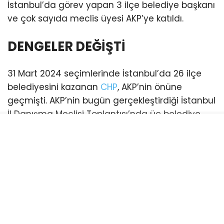
İstanbul’da görev yapan 3 ilçe belediye başkanı
ve çok sayıda meclis üyesi AKP’ye katıldı.
DENGELER DEĞİŞTİ
31 Mart 2024 seçimlerinde İstanbul’da 26 ilçe
belediyesini kazanan
CHP
, AKP’nin önüne
geçmişti. AKP’nin bugün gerçekleştirdiği İstanbul
İl Danışma Meclisi Toplantısı’nda üç belediye
başkanı katılım sağladı. Bu katılımlarla birlikte
İstanbul genelinde AKP’li belediye sayısı 21’e
yükseldi. (Esenyurt ve Şişli belediyeleri ise
mevcut durumda kayyum tarafından
yönetilmektedir)
CHP’li belediye ise sayısı 18’e geriledi.