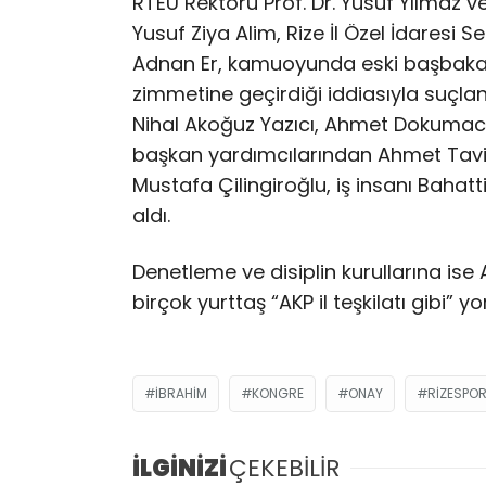
RTEÜ Rektörü Prof. Dr. Yusuf Yılmaz 
Yusuf Ziya Alim, Rize İl Özel İdaresi 
Adnan Er, kamuoyunda eski başbakan
zimmetine geçirdiği iddiasıyla suçlana
Nihal Akoğuz Yazıcı, Ahmet Dokumacı,
başkan yardımcılarından Ahmet Tavilo
Mustafa Çilingiroğlu, iş insanı Bahat
aldı.
Denetleme ve disiplin kurullarına ise A
birçok yurttaş “AKP il teşkilatı gibi” y
IBRAHIM
KONGRE
ONAY
RIZESPO
İLGİNİZİ
ÇEKEBİLİR