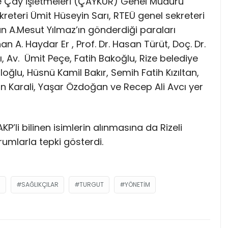
ve Çay İşletmeleri (ÇAYKUR) Genel Müdürü
Sekreteri Ümit Hüseyin Sarı, RTEÜ genel sekreteri
 A.Mesut Yılmaz’ın gönderdiği paraları
n A. Haydar Er , Prof. Dr. Hasan Türüt, Doç. Dr.
 Av. Ümit Peçe, Fatih Bakoğlu, Rize belediye
ğlu, Hüsnü Kamil Bakır, Semih Fatih Kızıltan,
tin Karali, Yaşar Özdoğan ve Recep Ali Avcı yer
KP’li bilinen isimlerin alınmasına da Rizeli
orumlarla tepki gösterdi.
R
SAĞLIKÇILAR
TURGUT
YÖNETIM