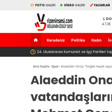
FOTO
GALERİ
VİDEO
GALERİ
YAZARLAR
DO
47,18
Karadeniz
Politika
Kadın
İn
‘Çerçeve yasa’ kanun tekl
Ana Sayfa
›
Spor
›
Alaeddin Onay “Sağlık heyet rapo
Alaeddin Ona
vatandaşları