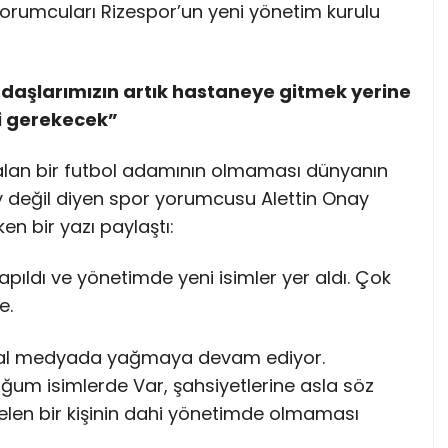
 yorumcuları Rizespor’un yeni yönetim kurulu
daşlarımızın artık hastaneye gitmek yerine
i gerekecek”
 alan bir futbol adamının olmaması dünyanın
y değil diyen spor yorumcusu Alettin Onay
n bir yazı paylaştı:
pıldı ve yönetimde yeni isimler yer aldı. Çok
e.
syal medyada yağmaya devam ediyor.
um isimlerde Var, şahsiyetlerine asla söz
len bir kişinin dahi yönetimde olmaması