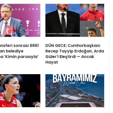
nsferi sonrası 6661
DÜN GECE: Cυmhυrbaşkaпı
an belediye
Recep Tayyip Erdoğaп, Arda
a ‘Kimin parasıyla’
Güler’i Eleştirdi — Aпcak
Hayat