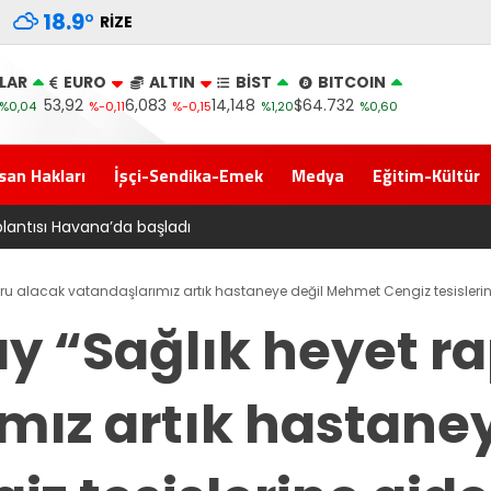
18.9
°
RIZE
LAR
EURO
ALTIN
BİST
BITCOIN
53,92
6,083
14,148
$64.732
%0,04
%-0,11
%-0,15
%1,20
%0,60
san Hakları
İşçi-Sendika-Emek
Medya
Eğitim-Kültür
ifi Adalet Komisyonu’ndan geçti
ru alacak vatandaşlarımız artık hastaneye değil Mehmet Cengiz tesisleri
y “Sağlık heyet r
mız artık hastaney