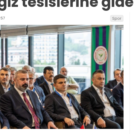
z tesislerine gid
:57
Spor