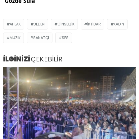
Gözde Sula
AHLAK
BEDEN
CINSELLIK
IKTIDAR
KADIN
MÜZIK
SANATÇI
SES
İLGİNİZİ
ÇEKEBİLİR