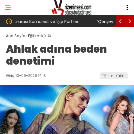
‘Çerçeve yasa’ kanun teklifi Adalet
AKP’li Ba
Komisyonu’ndan geçti
gibi: Dile
Ana Sayfa
›
Eğitim-Kültür
Ahlak adına beden
köyünde 
denetimi
Trabzons
Giriş: 10-06-2026 14:13
Eğitim-Kültür