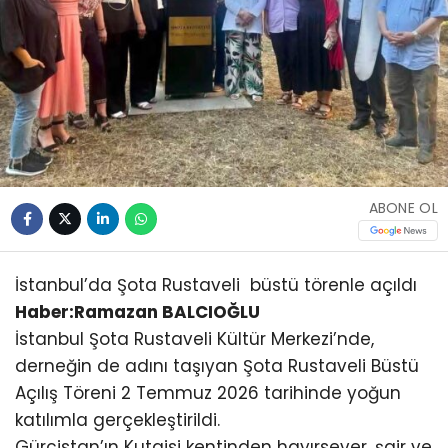
ABONE OL
İstanbul’da Şota Rustaveli büstü törenle açıldı
Haber:Ramazan BALCIOĞLU
İstanbul Şota Rustaveli Kültür Merkezi’nde,
derneğin de adını taşıyan Şota Rustaveli Büstü
Açılış Töreni 2 Temmuz 2026 tarihinde yoğun
katılımla gerçekleştirildi.
Gürcistan’ın Kutaisi kentinden hayırsever, şair ve