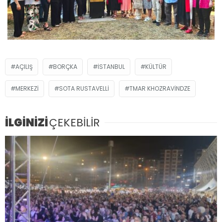
AÇILIŞ
BORÇKA
ISTANBUL
KÜLTÜR
MERKEZI
SOTA RUSTAVELLİ
TMAR KHOZRAVİNDZE
İLGİNİZİ
ÇEKEBİLİR