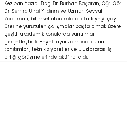
Keziban Yazıcı, Doç. Dr. Burhan Başaran, Öğr. Gör.
Dr. Semra Ünal Yıldırım ve Uzman Şevval
Kocaman; bilimsel oturumlarda Türk yeşil çayı
üzerine yürütülen çalışmalar başta olmak üzere
çeşitli akademik konularda sunumlar
gerçekleştirdi. Heyet, aynı zamanda ürün
tanıtımları, teknik ziyaretler ve uluslararası iş
birliği görüşmelerinde aktif rol aldı.
Forum kapsamında, Recep Tayyip Erdoğan
Üniversitesi ile Daegu Haany Üniversitesi
arasında yürütülen ortak çalışmaların en dikkat
çekici çıktıları, Türk yeşil çayı odaklı ürünler oldu.
Geliştirilen Türk Yeşil Çayı, Ginseng Karışımlı
Fonksiyonel Çay, Çiğnenebilir Yeşil Çay Tableti
ile Türk yeşil çayı ve ginseng içeren yaşlanma
karşıtı serum, uluslararası katılımcıların yoğun