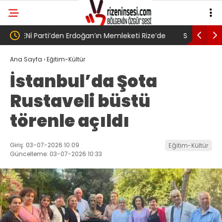
de
SAYIN BAKAN YA O TARAFI DA BİLİYOR MUSUN?
Yeni Part
Memleketi
Ana Sayfa
›
Eğitim-Kültür
İstanbul’da Şota
Rustaveli büstü
törenle açıldı
Giriş: 03-07-2026 10:09
Eğitim-Kültür
Güncelleme: 03-07-2026 10:33