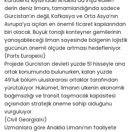
Karadeniz kıyısındaki Anaklia’da inşa edilen
derin deniz limanı, tamamlandığında sadece
Gürcistan’ın değil, Kafkasya ve Orta Asya’nın
Avrupa’ya açılan en önemli ticaret kapılarından
biri olacak. Büyük tonajlı konteyner gemilerinin
yanaşabileceği liman sayesinde bölgenin lojistik
gücünün önemli ölçüde artması hedefleniyor.
(Ports Europe⁠￼)
Projede Gürcistan devleti yüzde 51 hisseyle ana
ortak konumunda bulunurken, kalan yüzde
49’luk bölüm uluslararası ortaklar tarafından
yürütülüyor. Hükümet, limanın ülkenin ekonomik
bağımsızlığı ve transit taşımacılık kapasitesi
açısından stratejik öneme sahip olduğunu
vurguluyor.
(Civil Georgia⁠￼)
Uzmanlara göre Anaklia Limanı’nın faaliyete