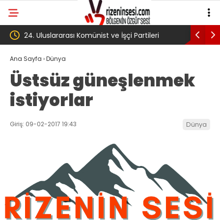
24. Uluslararası Komünist ve İşçi Partileri
‘Çerçeve 
toplantısı Havana’da başladı
Komisyon
Ana Sayfa
›
Dünya
Üstsüz güneşlenmek
istiyorlar
Giriş: 09-02-2017 19:43
Dünya