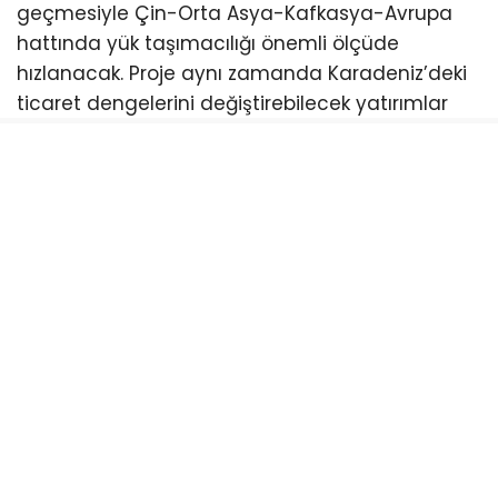
geçmesiyle Çin-Orta Asya-Kafkasya-Avrupa
hattında yük taşımacılığı önemli ölçüde
hızlanacak. Proje aynı zamanda Karadeniz’deki
ticaret dengelerini değiştirebilecek yatırımlar
arasında gösteriliyor.
Yıllardır siyasi ve hukuki tartışmalar nedeniyle
defalarca duran proje, son dönemde yeniden
gündeme gelirken Gürcistan yönetimi inşaat
çalışmalarının kararlılıkla sürdürüleceğini
açıklıyor. (CEPA⁠￼)
Türkiye açısından da büyük önem taşıyan
Anaklia Limanı’nın faaliyete geçmesi halinde
özellikle Sarp Sınır Kapısı, Artvin ve Doğu
Karadeniz üzerinden gelişecek ticaret hacminin
yeni fırsatlar oluşturabileceği değerlendiriliyor.
Ramazan Balcıoğlu