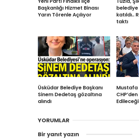
Yeni Parti Fındıklı İlçe
Tuzla, Ş
Başkanlığı Hizmet Binası
belediye
Yarın Törenle Açılıyor
katıldı..
taktı
Üsküdar Belediye Başkanı
Mustafa
Sinem Dedetaş gözaltına
CHP’den 
alındı
Edileceği
YORUMLAR
Bir yanıt yazın