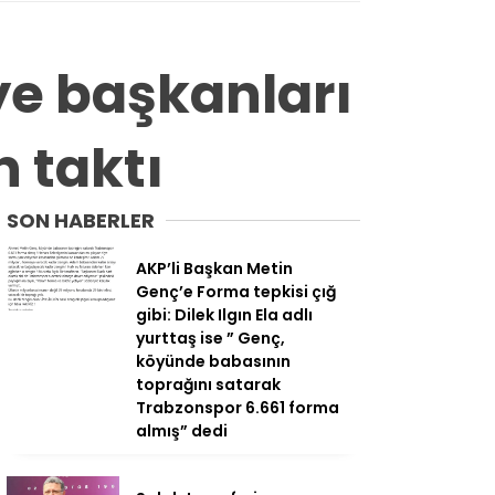
ye başkanları
n taktı
SON HABERLER
AKP’li Başkan Metin
Genç’e Forma tepkisi çığ
gibi: Dilek Ilgın Ela adlı
yurttaş ise ” Genç,
köyünde babasının
toprağını satarak
Trabzonspor 6.661 forma
almış” dedi