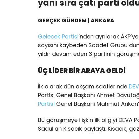
yanı sıra çatı parti old
GERÇEK GÜNDEM | ANKARA
Gelecek Partisi
’nden ayrılarak AKP’y
sayısını kaybeden Saadet Grubu dün 
yıldır devam eden 3 partinin görüşmele
ÜÇ LİDER BİR ARAYA GELDİ
İlk olarak dün akşam saatlerinde
DEV
Partisi Genel Başkanı Ahmet Davutoğ
Partisi
Genel Başkanı Mahmut Arıkan’ın
Bu görüşmeye ilişkin ilk bilgiyi DEVA P
Sadullah Kısacık paylaştı. Kısacık, ga