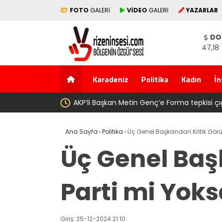
FOTO
GALERİ
VİDEO
GALERİ
YAZARLAR
DO
47,18
Karadeniz
Politika
Kadın
İn
e babasının toprağını satarak
Salah transferi sonrası 666
Ana Sayfa
›
Politika
›
Üç Genel Başkandan Kritik Görü
Üç Genel Baş
Parti mi Yok
Giriş: 25-12-2024 21:10