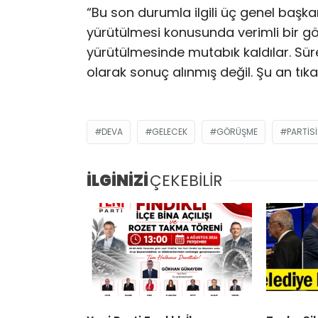
“Bu son durumla ilgili üç genel başk
yürütülmesi konusunda verimli bir gö
yürütülmesinde mutabık kaldılar. Süre
olarak sonuç alınmış değil. Şu an tı
DEVA
GELECEK
GÖRÜŞME
PARTISI
İLGİNİZİ
ÇEKEBİLİR