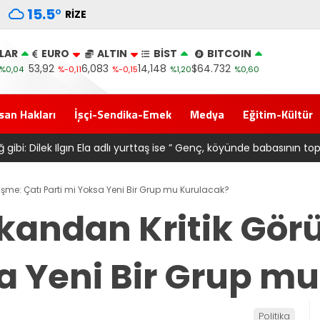
15.5
°
RIZE
LAR
EURO
ALTIN
BİST
BITCOIN
53,92
6,083
14,148
$64.732
%0,04
%-0,11
%-0,15
%1,20
%0,60
san Hakları
İşçi-Sendika-Emek
Medya
Eğitim-Kültür
1 forma alan belediye başkanına ‘Kimin parasıyla’ sorusu
şme: Çatı Parti mi Yoksa Yeni Bir Grup mu Kurulacak?
kandan Kritik Gör
sa Yeni Bir Grup m
Politika