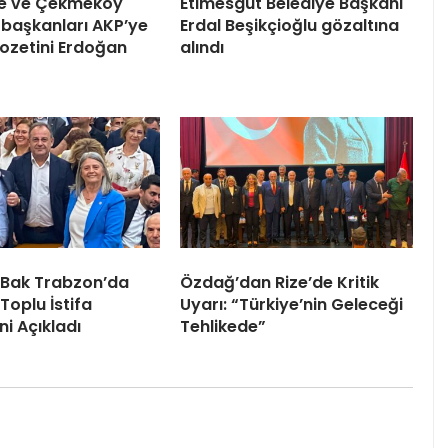
ile ve Çekmeköy
Etimesgut Belediye Başkanı
 başkanları AKP’ye
Erdal Beşikçioğlu gözaltına
 Rozetini Erdoğan
alındı
 Bak Trabzon’da
Özdağ’dan Rize’de Kritik
Toplu İstifa
Uyarı: “Türkiye’nin Geleceği
ni Açıkladı
Tehlikede”