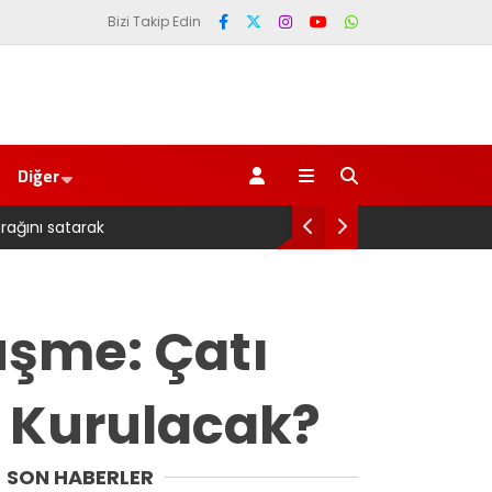
Bizi Takip Edin
Diğer
Pazarlı Kadın Balıkçılar
üşme: Çatı
u Kurulacak?
SON HABERLER