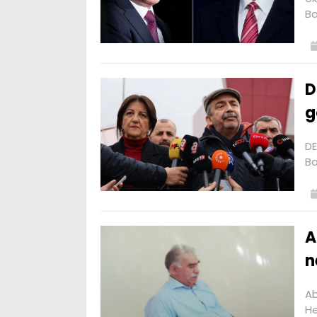
Ba
D
g
DE
Ba
A
n
Ab
He