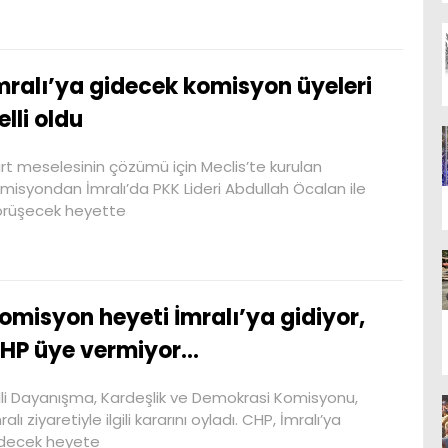
mralı’ya gidecek komisyon üyeleri
elli oldu
rt meselesinin çözümü için Meclis’te kurulan
misyondan İmralı’da PKK Lideri Abdullah Öcalan ile
rüşecek heyette
omisyon heyeti İmralı’ya gidiyor,
HP üye vermiyor…
lli Dayanışma, Kardeşlik ve Demokrasi Komisyonu,
ralı ziyaretiyle ilgili kararını oyladı. CHP, İmralı’ya
decek heyete