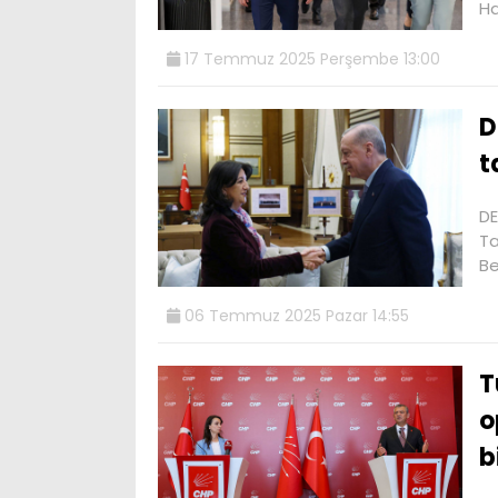
Ha
17 Temmuz 2025 Perşembe 13:00
D
t
DE
Ta
B
06 Temmuz 2025 Pazar 14:55
T
o
b