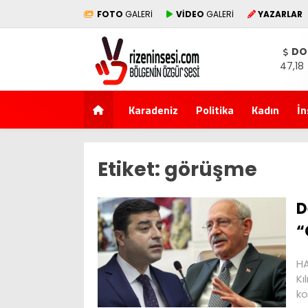
FOTO
GALERİ
VİDEO
GALERİ
YAZARLAR
DO
47,18
Karadeniz
Politika
Kadın
İn
Etiket:
görüşme
D
“
HA
Kı
ko