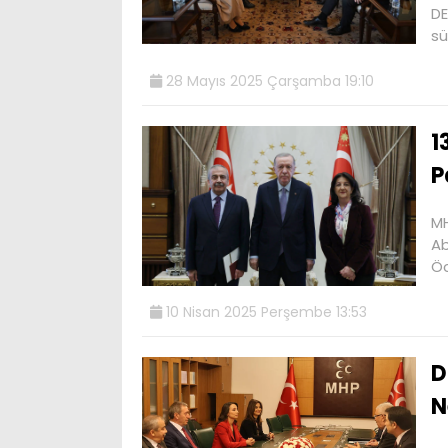
DE
sü
28 Mayıs 2025 Çarşamba 19:10
1
P
MH
Ab
Öc
10 Nisan 2025 Perşembe 13:53
D
N