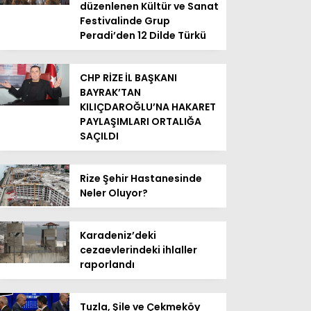
düzenlenen Kültür ve Sanat
Festivalinde Grup
Peradi’den 12 Dilde Türkü
CHP RİZE İL BAŞKANI
BAYRAK’TAN
KILIÇDAROĞLU’NA HAKARET
PAYLAŞIMLARI ORTALIĞA
SAÇILDI
Rize Şehir Hastanesinde
Neler Oluyor?
Karadeniz’deki
cezaevlerindeki ihlaller
raporlandı
Tuzla, Şile ve Çekmeköy