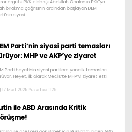
rör örgütü PKK elebaşı Abdullah Öcalan’ın PKK’ya
lah bırakma çağrısının ardından başlayan DEM
rti’nin siyasi
EM Parti’nin siyasi parti temasları
ürüyor: MHP ve AKP’ye ziyaret
M Parti heyetinin siyasi partilere yönelik temasları
rüyor. Heyet, ilk olarak Meclis’te MHP’yi ziyaret etti.
17 Mart 2025 Pazartesi 11:29
utin ile ABD Arasında Kritik
örüşme!
rayna ile ateşkesi görüşmek için Rusya’ya giden ABD