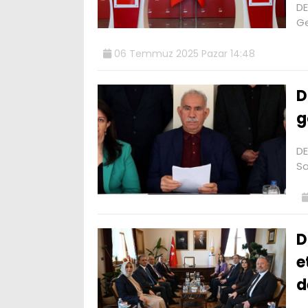
DE
Ge
06 Temmuz 2025 Pazar 14:48
D
g
DE
Sa
D
e
d