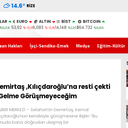
14.6
°
RIZE
LAR
EURO
ALTIN
BİST
BITCOIN
53,92
6,083
14,148
$64.732
%0,04
%-0,11
%-0,15
%1,20
%0,60
san Hakları
İşçi-Sendika-Emek
Medya
Eğitim-Kültür
emirtaş ,Kılıçdaroğlu’na resti çekti
Gelme Görüşmeyeceğim
BER MERKEZİ – Selahattin Demirtaş, Kemal
lıçdaroğlu’nun kendisiyle görüşmesine ilişkin “Bu
nuda bana doğrudan ulaşmış bir