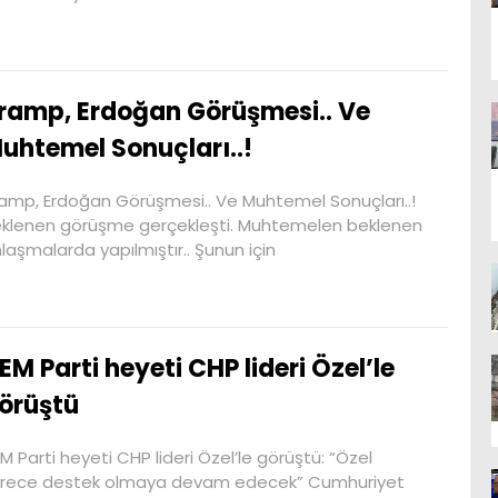
ramp, Erdoğan Görüşmesi.. Ve
uhtemel Sonuçları..!
amp, Erdoğan Görüşmesi.. Ve Muhtemel Sonuçları..!
klenen görüşme gerçekleşti. Muhtemelen beklenen
laşmalarda yapılmıştır.. Şunun için
EM Parti heyeti CHP lideri Özel’le
örüştü
M Parti heyeti CHP lideri Özel’le görüştü: “Özel
rece destek olmaya devam edecek” Cumhuriyet