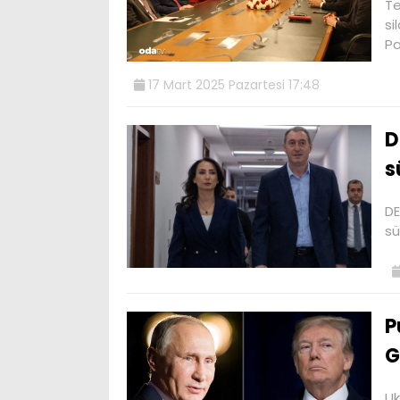
Te
si
Pa
17 Mart 2025 Pazartesi 17:48
D
s
DE
sü
P
G
Uk