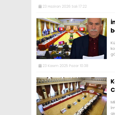
23 Haziran 2026 Salı 17:22
İ
b
Kü
ko
gö
23 Kasım 2025 Pazar 10:38
K
C
Mi
İm
gi