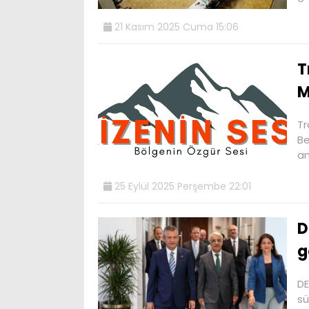
21 Kasım 2025 Cuma 15:06
T
M
Tr
Be
an
25 Eylül 2025 Perşembe 22:01
D
g
DE
sü