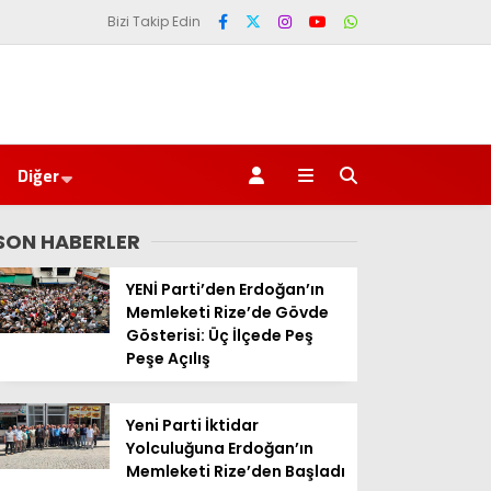
Bizi Takip Edin
Diğer
SON HABERLER
YENİ Parti’den Erdoğan’ın
Memleketi Rize’de Gövde
Gösterisi: Üç İlçede Peş
Peşe Açılış
Yeni Parti İktidar
Yolculuğuna Erdoğan’ın
Memleketi Rize’den Başladı