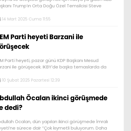
şkanı Trump’ın Orta Doğu Özel Temsilcisi Steve
14 Mart 2025 Cuma 11:55
EM Parti heyeti Barzani ile
örüşecek
M Parti heyeti, pazar günü KDP Başkanı Mesud
rzani ile görüşecek. IKBY’de başka temaslarda da
10 Şubat 2025 Pazartesi 12:39
bdullah Öcalan ikinci görüşmede
e dedi?
dullah Öcalan, dün yapılan ikinci görüşmede İmralı
yeti’ne sürece dair “Çok kıymetli buluyorum. Daha