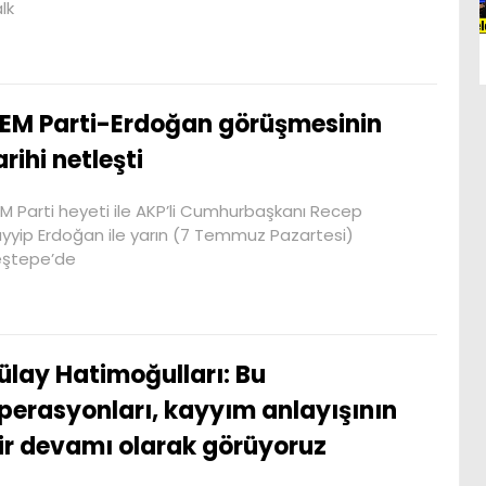
lk
EM Parti-Erdoğan görüşmesinin
arihi netleşti
M Parti heyeti ile AKP’li Cumhurbaşkanı Recep
yyip Erdoğan ile yarın (7 Temmuz Pazartesi)
eştepe’de
ülay Hatimoğulları: Bu
perasyonları, kayyım anlayışının
ir devamı olarak görüyoruz