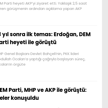
M Parti heyeti AKP’yi ziyaret etti. Yaklaşık 2,5 saat
ren görüşmenin ardından açıklama yapan AKP
3 yıl sonra ilk temas: Erdoğan, DEM
arti heyeti ile görüştü
P Genel Başkanı Devlet Bahçeli’nin, PKK lideri
dullah Öcalan’a yaptığı çağrıyla başlayan süreç,
alan’ın örgüte
EM Parti, MHP ve AKP ile görüştü:
eler konuşuldu