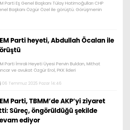
M Parti Eş Genel Başkanı Tülay Hatimoğulları CHP
nel Başkanı Özgür Özel ile görüştü. Görüşmenin
EM Parti heyeti, Abdullah Öcalan ile
örüştü
M Parti İmralı Heyeti Üyesi Pervin Buldan, Mithat
ncar ve avukat Özgür Erol, PKK lideri
06 Temmuz 2025 Pazar 14:46
EM Parti, TBMM’de AKP’yi ziyaret
tti: Süreç, öngörüldüğü şekilde
evam ediyor