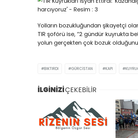
Yolların bozukluğundan şikayetçi ola
TIR şoförü ise, “2 gündür kuyrukta be
yolun gerçekten çok bozuk olduğunu 
BIKTIRDI
GÜRCISTAN
KAPI
KUYRU
İLGİNİZİ
ÇEKEBİLİR