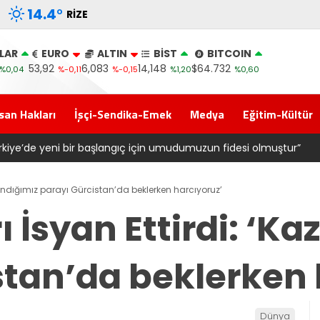
14.4
°
RIZE
LAR
EURO
ALTIN
BİST
BITCOIN
53,92
6,083
14,148
$64.732
%0,04
%-0,11
%-0,15
%1,20
%0,60
san Hakları
İşçi-Sendika-Emek
Medya
Eğitim-Kültür
kiye’de yeni bir başlangıç için umudumuzun fidesi olmuştur”
azandığımız parayı Gürcistan’da beklerken harcıyoruz’
ı İsyan Ettirdi: ‘K
stan’da beklerken 
Dünya