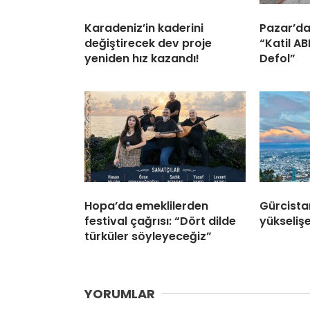
Karadeniz’in kaderini
Pazar’da
değiştirecek dev proje
“Katil A
yeniden hız kazandı!
Defol”
Hopa’da emeklilerden
Gürcista
festival çağrısı: “Dört dilde
yükselişe
türküler söyleyeceğiz”
YORUMLAR