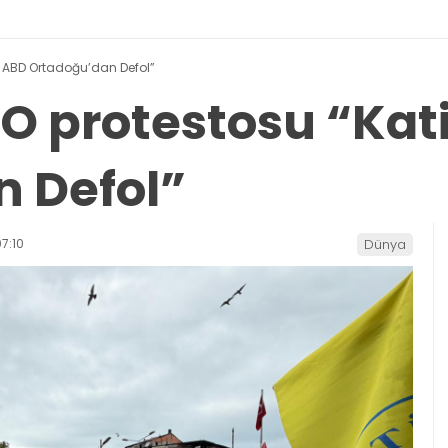
l ABD Ortadoğu’dan Defol”
O protestosu “Kat
 Defol”
7:10
Dünya