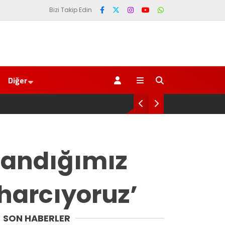
Bizi Takip Edin
Diğer
YENİ Parti’den Erdoğan’ın Memleketi Rize
azandığımız
harcıyoruz’
SON HABERLER