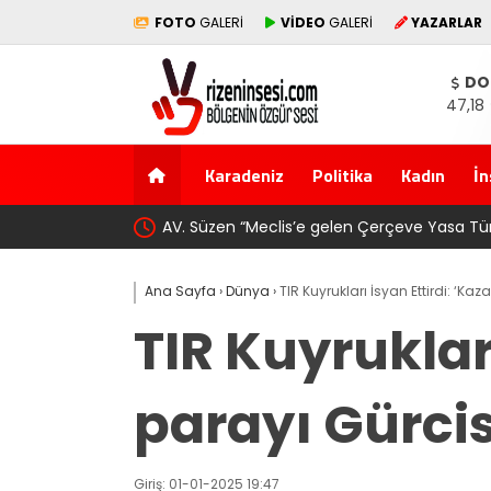
FOTO
GALERİ
VİDEO
GALERİ
YAZARLAR
DO
47,18
Karadeniz
Politika
Kadın
İn
AV. Süzen “Meclis’e gelen Çerçeve Yasa Tür
Ana Sayfa
›
Dünya
›
TIR Kuyrukları İsyan Ettirdi: ‘K
TIR Kuyruklar
parayı Gürci
Giriş: 01-01-2025 19:47