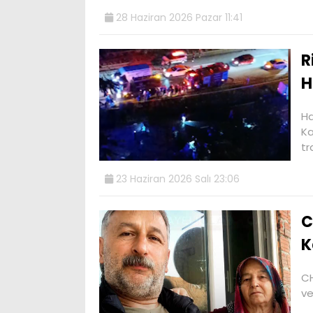
28 Haziran 2026 Pazar 11:41
R
H
Ha
Ka
tr
23 Haziran 2026 Salı 23:06
C
K
CH
ve