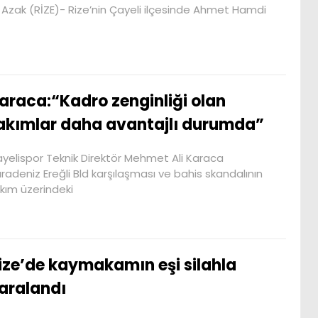
f Azak (RİZE)- Rize’nin Çayeli ilçesinde Ahmet Hamdi
araca:“Kadro zenginliği olan
akımlar daha avantajlı durumda”
yelispor Teknik Direktör Mehmet Ali Karaca
radeniz Ereğli Bld karşılaşması ve bahis skandalının
kım üzerindeki
ize’de kaymakamın eşi silahla
aralandı