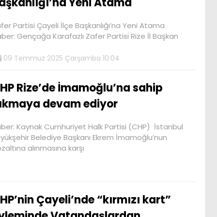
aşkanlığı’na Yeni Atama
fer Partisi Çayeli İlçe Başkanlığı’na Yeni Atama
ber: Gençağa Karafazlı Zafer Partisi Rize İl Başkan
09 Temmuz 2025 Çarşamba 10:04
HP Rize’de İmamoğlu’na sahip
ıkmaya devam ediyor
ber: Kaynak Cumhuriyet Halk Partisi (CHP) İstanbul
yükşehir Belediye Başkanı Ekrem İmamoğlu’nun
zaltına alınmasına karşı
HP’nin Çayeli’nde “kırmızı kart”
yleminde Vatandaşlardan