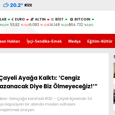
20.2
°
RIZE
LAR
EURO
ALTIN
BİST
BITCOIN
53,92
6,083
14,148
$64.732
%0,04
%-0,11
%-0,15
%1,20
%0,60
san Hakları
İşçi-Sendika-Emek
Medya
Eğitim-Kültür
Çayeli Ayağa Kalktı: ‘Cengiz
azanacak Diye Biz Ölmeyeceğiz!’”
ber: Gençağa karafazlı RİZE – Çayeli ilçesinde 24
yü kapsayan bir alanda maden sahasını
nişletmek isteyen