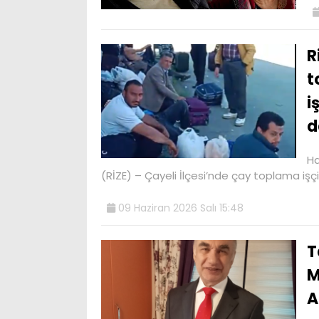
R
t
i
d
Ha
(RİZE) – Çayeli İlçesi’nde çay toplama işçisi
09 Haziran 2026 Salı 15:48
T
M
A