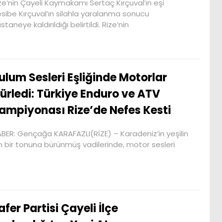
ze’nin Çayeli Kaymakamı Sertaç Kırçuval’ın eşi
sibe Kırçuval’ın silahla yaralanma sonucu
staneye kaldırıldığı belirtildi. Rize’nin
ulum Sesleri Eşliğinde Motorlar
ürledi: Türkiye Enduro ve ATV
ampiyonası Rize’de Nefes Kesti
BER: Gençağa KARAFAZLI(RİZE) – Karadeniz’in yeşilin
n bir tonuna bürünmüş vadilerinde, motor sesleri
afer Partisi Çayeli İlçe