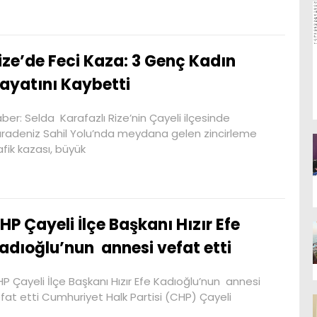
ize’de Feci Kaza: 3 Genç Kadın
ayatını Kaybetti
ber: Selda Karafazlı Rize’nin Çayeli ilçesinde
radeniz Sahil Yolu’nda meydana gelen zincirleme
afik kazası, büyük
HP Çayeli İlçe Başkanı Hızır Efe
adıoğlu’nun annesi vefat etti
P Çayeli İlçe Başkanı Hızır Efe Kadıoğlu’nun annesi
fat etti Cumhuriyet Halk Partisi (CHP) Çayeli