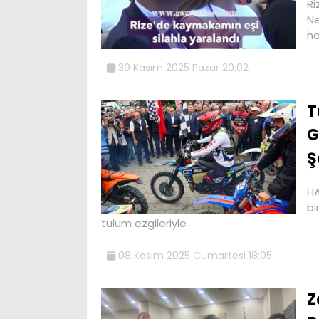
Ri
Ne
ha
30 Kasım 2025 Pazar 20:02
T
G
Ş
HA
bi
tulum ezgileriyle
08 Kasım 2025 Cumartesi 18:05
Z