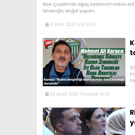
Rize Çayeli‘nde ağaç katliamı!!! Haber:Ari
İshakoğlu doğal yaşam
31 Mart 2026 Salı 19:04
K
t
Ça
Ka
ta
29 Aralık 2025 Pazartesi 19:42
R
y