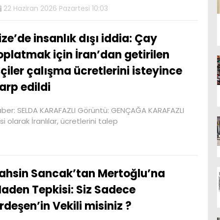
22 Haziran 2026 Pazartesi 10:03
ize’de insanlık dışı iddia: Çay
oplatmak için İran’dan getirilen
şçiler çalışma ücretlerini isteyince
arp edildi
ber: SELDA KARAFAZLI Görüntü: GENÇAĞA KARAFAZLI
 olarak İranlılar, ücretlerini talep
ahsin Sancak’tan Mertoğlu’na
aden Tepkisi: Siz Sadece
rdeşen’in Vekili misiniz ?