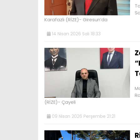
Ta
Sa
Karafazlı (RİZE)- Giresun’da
14 Nisan 2026 Salı 18:33
Z
“
T
Ma
Ra
(RİZE)- Çayeli
09 Nisan 2026 Perşembe 21:21
R