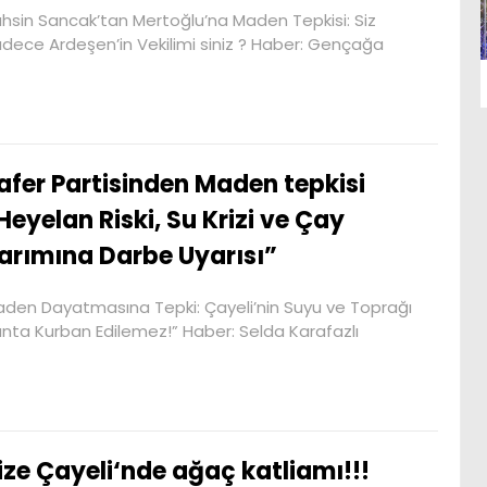
hsin Sancak’tan Mertoğlu’na Maden Tepkisi: Siz
dece Ardeşen’in Vekilimi siniz ? Haber: Gençağa
afer Partisinden Maden tepkisi
Heyelan Riski, Su Krizi ve Çay
arımına Darbe Uyarısı”
den Dayatmasına Tepki: Çayeli’nin Suyu ve Toprağı
nta Kurban Edilemez!” Haber: Selda Karafazlı
ize Çayeli‘nde ağaç katliamı!!!