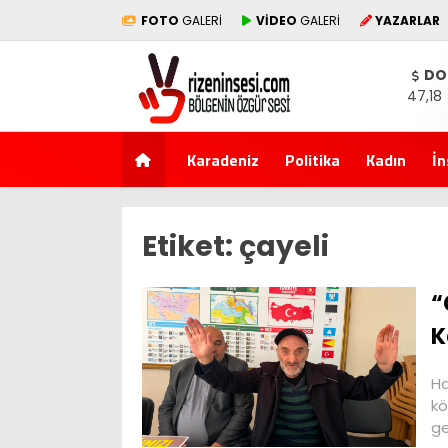
FOTO
GALERİ
VİDEO
GALERİ
YAZARLAR
DO
47,18
Karadeniz
Politika
Kadın
İn
Etiket:
çayeli
“
K
Ha
kö
ge