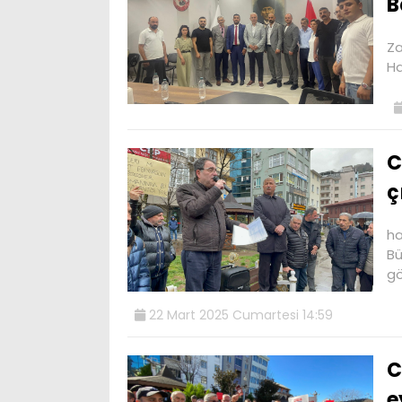
B
Za
Ha
C
ç
ha
Bü
gö
22 Mart 2025 Cumartesi 14:59
C
e