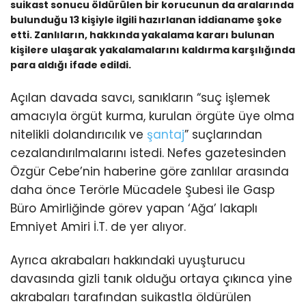
suikast sonucu öldürülen bir korucunun da aralarında
bulunduğu 13 kişiyle ilgili hazırlanan iddianame şoke
etti. Zanlıların, hakkında yakalama kararı bulunan
kişilere ulaşarak yakalamalarını kaldırma karşılığında
para aldığı ifade edildi.
Açılan davada savcı, sanıkların “suç işlemek
amacıyla örgüt kurma, kurulan örgüte üye olma
nitelikli dolandırıcılık ve
şantaj
” suçlarından
cezalandırılmalarını istedi. Nefes gazetesinden
Özgür Cebe’nin haberine göre zanlılar arasında
daha önce Terörle Mücadele Şubesi ile Gasp
Büro Amirliğinde görev yapan ‘Ağa’ lakaplı
Emniyet Amiri İ.T. de yer alıyor.
Ayrıca akrabaları hakkındaki uyuşturucu
davasında gizli tanık olduğu ortaya çıkınca yine
akrabaları tarafından suikastla öldürülen