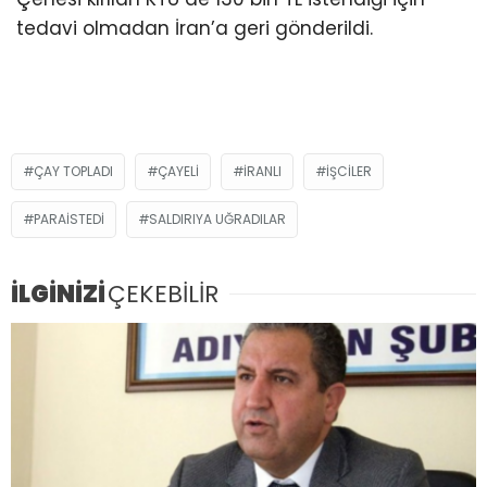
tedavi olmadan İran’a geri gönderildi.
ÇAY TOPLADI
ÇAYELI
İRANLI
IŞCILER
PARAİSTEDİ
SALDIRIYA UĞRADILAR
İLGİNİZİ
ÇEKEBİLİR