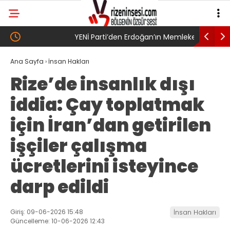
YENİ Parti’den Erdoğan’ın Memleketi Rize’de
SAYIN BA
Gövde Gösterisi: Üç İlçede Peş Peşe Açılış
Ana Sayfa
›
İnsan Hakları
Rize’de insanlık dışı
iddia: Çay toplatmak
için İran’dan getirilen
işçiler çalışma
ücretlerini isteyince
darp edildi
Giriş: 09-06-2026 15:48
İnsan Hakları
Güncelleme: 10-06-2026 12:43