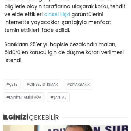
bilgilerle olayın taraflarına ulaşarak korku, tehdit
ve elde ettikleri
cinsel ilişki
görüntülerini
internette yayacakları şantajıyla menfaat
temin ettikleri ifade edildi.
Sanıkların 25’er yıl hapisle cezalandırılmaları,
öldürülen korucu için de düşme kararı verilmesi
istendi.
ÇETE
CINSEL ISTISMAR
DIYARBAKIR
EMNIYET AMIRI AĞA
ŞANTAJ
İLGİNİZİ
ÇEKEBİLİR