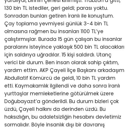
yaralıydı, birinin çenesi kırılmıştı. Trabzon’a gitti,
130 bin TL istediler, geri geldi; parası yoktu.
Sonradan bunları getiren İranlı ile konuştum.
Çay toplama yevmiyesi günlük 3-4 bin TL
olmasına rağmen bu insanları 1100 TL’ye
çalıştırmışlar. Burada 15 gün çalışan bu insanlar
paralarını isteyince yaklaşık 500 bin TL alacakları
için saldırıya uğradılar. 15 kişi saldırdı. Utanç
verici bir durum. Ben insan olarak sahip çıktım,
yardım ettim. AKP Çayeli İlçe Başkanı arkadaşım
Abdullatif Kömürcü de geldi, 10 bin TL yardım
etti. Kaymakamlık ilgilendi ve daha sonra İranlı
yurttaşlar memleketlerine götürülmek üzere
Doğubayazıt’a gönderildi. Bu durum bizleri çok
üzdü, Çayeli halkını da derinden üzdü. Bu
haksızlığın, bu adaletsizliğin hesabını devletimiz
sormalıdır. Böyle insanlık dışı bir davranış