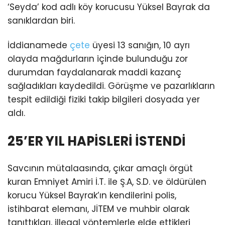
‘Seyda’ kod adlı köy korucusu Yüksel Bayrak da
sanıklardan biri.
İddianamede
çete
üyesi 13 sanığın, 10 ayrı
olayda mağdurların içinde bulunduğu zor
durumdan faydalanarak maddi kazanç
sağladıkları kaydedildi. Görüşme ve pazarlıkların
tespit edildiği fiziki takip bilgileri dosyada yer
aldı.
25’ER YIL HAPİSLERİ İSTENDİ
Savcının mütalaasında, çıkar amaçlı örgüt
kuran Emniyet Amiri İ.T. ile Ş.A, S.D. ve öldürülen
korucu Yüksel Bayrak’ın kendilerini polis,
istihbarat elemanı, JİTEM ve muhbir olarak
tanıttıkları, illegal yöntemlerle elde ettikleri