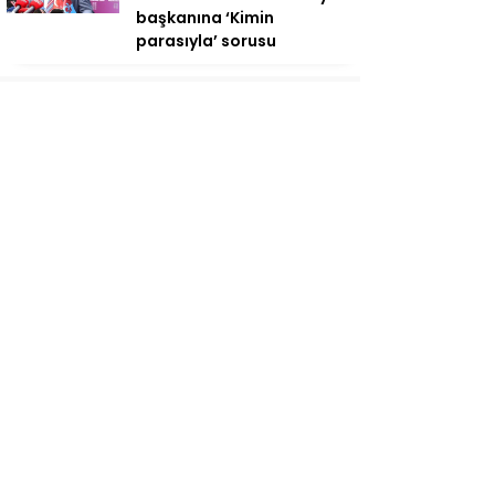
başkanına ‘Kimin
parasıyla’ sorusu
Pazarlı Kadın Balıkçılara
YENİ Parti’den Destek: ‘Bu
Mücadelede
Yanınızdayız!’
AV. Süzen “Meclis’e gelen
Çerçeve Yasa Türkiye’de
yeni bir başlangıç için
umudumuzun fidesi
olmuştur”
YENİ Parti’den Erdoğan’ın
Memleketi Rize’de Gövde
Gösterisi: Üç İlçede Peş
Peşe Açılış