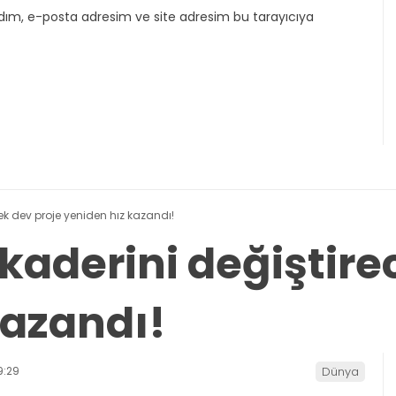
dım, e-posta adresim ve site adresim bu tarayıcıya
ek dev proje yeniden hız kazandı!
kaderini değiştire
kazandı!
9:29
Dünya