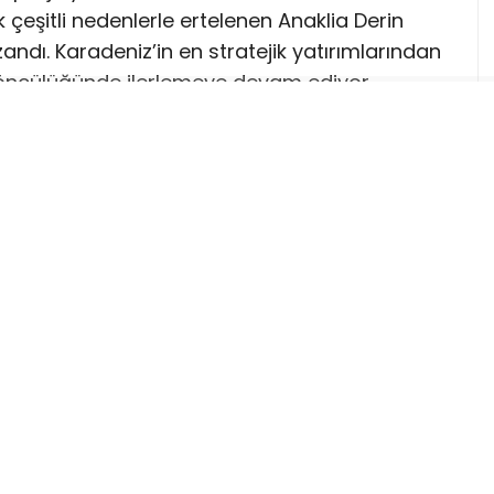
 çeşitli nedenlerle ertelenen Anaklia Derin
andı. Karadeniz’in en stratejik yatırımlarından
n öncülüğünde ilerlemeye devam ediyor.
a edilen derin deniz limanı, tamamlandığında
ve Orta Asya’nın Avrupa’ya açılan en önemli
ük tonajlı konteyner gemilerinin yanaşabileceği
cünün önemli ölçüde artması hedefleniyor.
hisseyle ana ortak konumunda bulunurken,
ı ortaklar tarafından yürütülüyor. Hükümet,
 ve transit taşımacılık kapasitesi açısından
uluyor.
faaliyete geçmesiyle Çin-Orta Asya-Kafkasya-
emli ölçüde hızlanacak. Proje aynı zamanda
iştirebilecek yatırımlar arasında gösteriliyor.