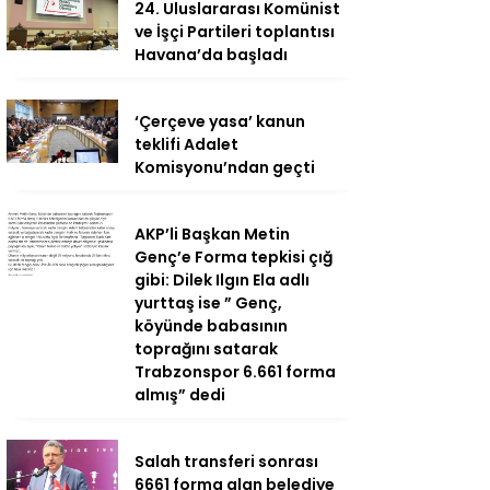
24. Uluslararası Komünist
ve İşçi Partileri toplantısı
Havana’da başladı
‘Çerçeve yasa’ kanun
teklifi Adalet
Komisyonu’ndan geçti
AKP’li Başkan Metin
Genç’e Forma tepkisi çığ
gibi: Dilek Ilgın Ela adlı
yurttaş ise ” Genç,
köyünde babasının
toprağını satarak
Trabzonspor 6.661 forma
almış” dedi
Salah transferi sonrası
6661 forma alan belediye