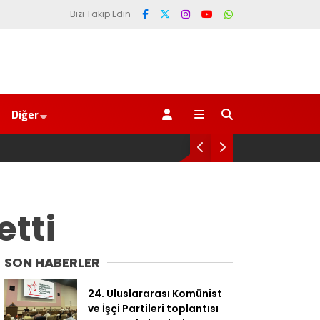
Bizi Takip Edin
Diğer
nun teklifi Adalet Komisyonu’ndan geçti
etti
SON HABERLER
24. Uluslararası Komünist
ve İşçi Partileri toplantısı