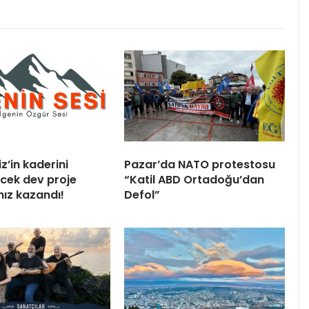
z’in kaderini
Pazar’da NATO protestosu
ecek dev proje
“Katil ABD Ortadoğu’dan
hız kazandı!
Defol”