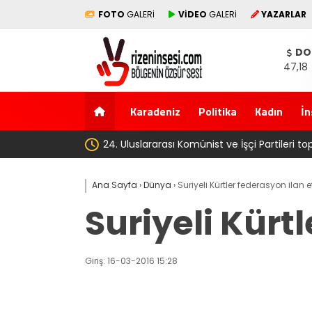
FOTO
GALERİ
VİDEO
GALERİ
YAZARLAR
DO
47,18
Karadeniz
Politika
Kadın
İn
ist ve İşçi Partileri toplantısı Havana’da başladı
Ana Sayfa
›
Dünya
›
Suriyeli Kürtler federasyon ilan et
Suriyeli Kürtl
Giriş: 16-03-2016 15:28