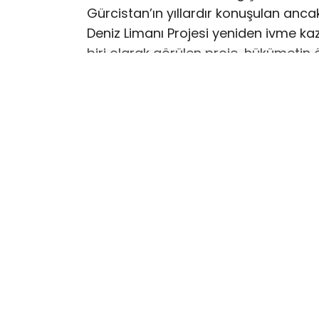
Gürcistan’ın yıllardır konuşulan ancak
Deniz Limanı Projesi yeniden ivme kaz
biri olarak görülen proje, hükümeti
Karadeniz kıyısındaki Anaklia’da inş
sadece Gürcistan’ın değil, Kafkasya 
ticaret kapılarından biri olacak. Büy
liman sayesinde bölgenin lojistik gü
(Ports Europe⁠￼)
Projede Gürcistan devleti yüzde 51 
kalan yüzde 49’luk bölüm uluslararas
limanın ülkenin ekonomik bağımsızlığı
stratejik öneme sahip olduğunu vurg
(Civil Georgia⁠￼)
Uzmanlara göre Anaklia Limanı’nın 
Avrupa hattında yük taşımacılığı ön
Karadeniz’deki ticaret dengelerini değ