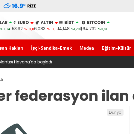
16.9
°
RIZE
LAR
EURO
ALTIN
BİST
BITCOIN
53,92
6,083
14,148
$64.732
%0,04
%-0,11
%-0,15
%1,20
%0,60
san Hakları
İşçi-Sendika-Emek
Medya
Eğitim-Kültür
‘Çerçeve yasa’ ka
ti
er federasyon ilan 
Dünya