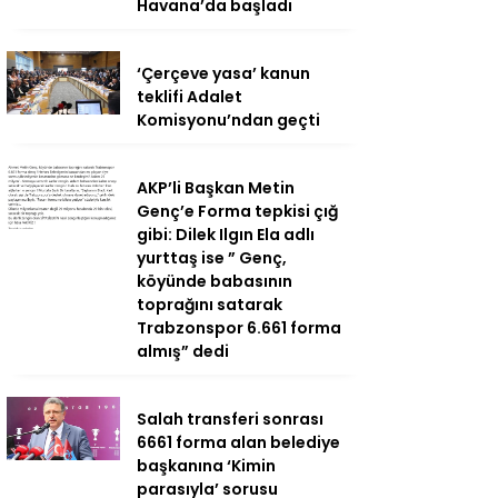
Havana’da başladı
‘Çerçeve yasa’ kanun
teklifi Adalet
Komisyonu’ndan geçti
AKP’li Başkan Metin
Genç’e Forma tepkisi çığ
gibi: Dilek Ilgın Ela adlı
yurttaş ise ” Genç,
köyünde babasının
toprağını satarak
Trabzonspor 6.661 forma
almış” dedi
Salah transferi sonrası
6661 forma alan belediye
başkanına ‘Kimin
parasıyla’ sorusu