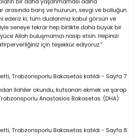
yıpların bir daha yaşanmaması adına
 arasında barış ve huzurun, sevgi ve bolluğun
i ederiz ki, tüm dualarımız kabul görsün ve
yle seneye tekrar hep birlikte daha büyük bir
üce Allah buluşmamızı nasip etsin. Hepinizi
irperverliğiniz için teşekkür ediyoruz.”
dan ilahiler okundu, kutsanan ekmek ve şarap
f: Trabzonsporlu Anastasios Bakasetas. (DHA)