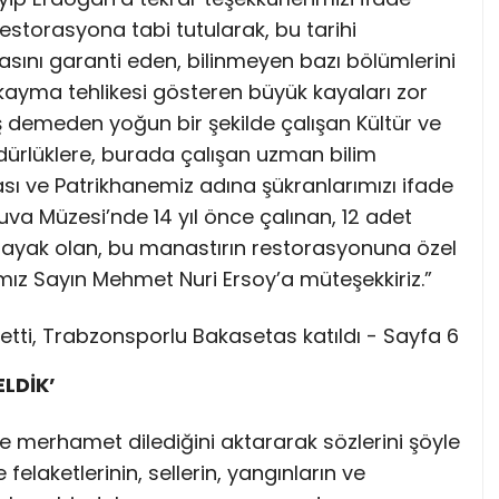
restorasyona tabi tutularak, bu tarihi
asını garanti eden, bilinmeyen bazı bölümlerini
 kayma tehlikesi gösteren büyük kayaları zor
kış demeden yoğun bir şekilde çalışan Kültür ve
 müdürlüklere, burada çalışan uzman bilim
sı ve Patrikhanemiz adına şükranlarımızı ifade
va Müzesi’nde 14 yıl önce çalınan, 12 adet
n ayak olan, bu manastırın restorasyonuna özel
ımız Sayın Mehmet Nuri Ersoy’a müteşekkiriz.”
ELDİK’
 merhamet dilediğini aktararak sözlerini şöyle
felaketlerinin, sellerin, yangınların ve