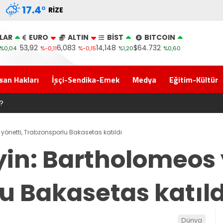
17.4
°
RIZE
LAR
EURO
ALTIN
BİST
BITCOIN
53,92
6,083
14,148
$64.732
%0,04
%-0,11
%-0,15
%1,20
%0,60
san Hakları
İşçi-Sendika-Emek
Medya
Eğitim-Kültür
rti İktidar Yolculuğuna Erdoğan’ın Memleketi Rize’den Başladı
önetti, Trabzonsporlu Bakasetas katıldı
in: Bartholomeos 
u Bakasetas katıld
Dünya