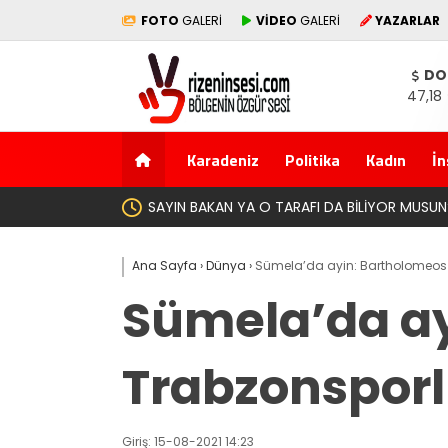
FOTO
GALERİ
VİDEO
GALERİ
YAZARLAR
DO
47,18
Karadeniz
Politika
Kadın
İn
Yeni Pa
Ana Sayfa
›
Dünya
›
Sümela’da ayin: Bartholomeos y
Sümela’da ay
Trabzonsporl
Giriş: 15-08-2021 14:23