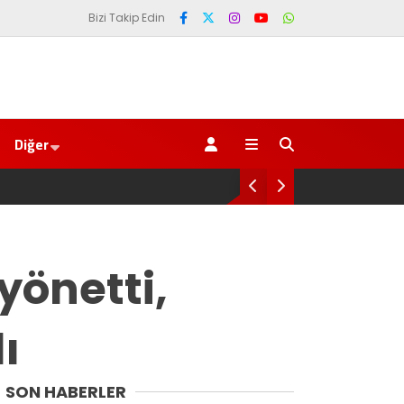
Bizi Takip Edin
Diğer
Gene
yönetti,
ı
SON HABERLER