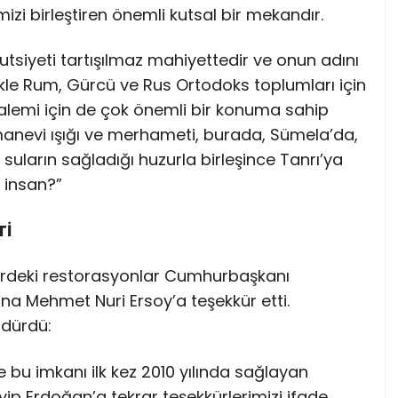
izi birleştiren önemli kutsal bir mekandır.
kutsiyeti tartışılmaz mahiyettedir ve onun adını
kle Rum, Gürcü ve Rus Ortodoks toplumları için
 alemi için de çok önemli bir konuma sahip
 manevi ışığı ve merhameti, burada, Sümela’da,
uların sağladığı huzurla birleşince Tanrı’ya
 insan?”
Tİ
lerdeki restorasyonlar Cumhurbaşkanı
na Mehmet Nuri Ersoy’a teşekkür etti.
rdürdü:
re bu imkanı ilk kez 2010 yılında sağlayan
 Erdoğan’a tekrar teşekkürlerimizi ifade