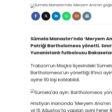
Sümela Manastırı’nda ‘Meryem Ana
Patriği Bartholomeos yönetti. Sını
Yunanistanlı futbolcusu Bakasetas
Trabzon’un Maçka ilçesindeki Sümela
Bartholomeos’un yönettiği 8’inci ayin 
ayine 110 kişi katılabildi.
Hristiyan inancında ‘Meryem Ana’nın 
yıl 15 Ağustos’ta yapılan ayini Fener