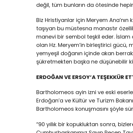
değil, tüm bunların da ötesinde hepim
Biz Hristiyanlar için Meryem Ana’nın 
taşıyan bu müstesna manastır özelli
manevi bir sembol teşkil eder. İslam
olan Hz. Meryem’in birleştirici gücü,
yemyeşil doğanın içinde akan berrak s
şükretmekten başka ne düşünebilir ki
ERDOĞAN VE ERSOY’A TEŞEKKÜR ET
Bartholomeos ayin izni ve eski eser
Erdoğan’a ve Kültür ve Turizm Bakanı
Bartholomeos konuşmasını şöyle sü
“90 yıllık bir kopukluktan sonra, bizle
Cumhurbaşkanımız Sayın Recep Tayyip