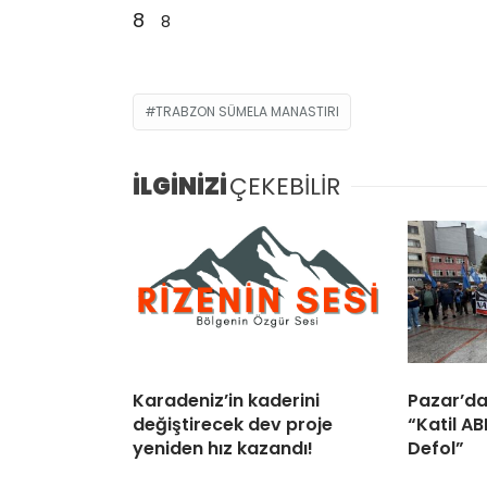
8
8
TRABZON SÜMELA MANASTIRI
İLGİNİZİ
ÇEKEBİLİR
Karadeniz’in kaderini
Pazar’da
değiştirecek dev proje
“Katil A
yeniden hız kazandı!
Defol”