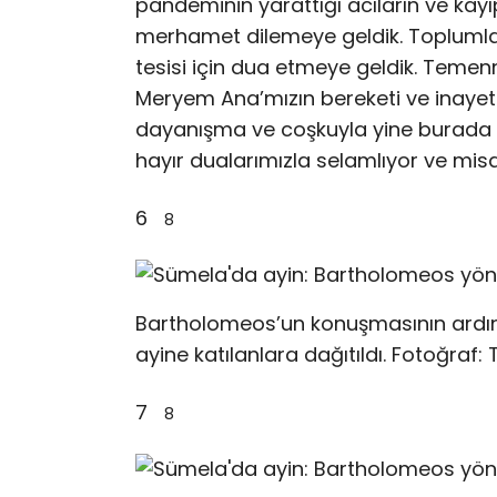
pandeminin yarattığı acıların ve ka
merhamet dilemeye geldik. Toplumlar
tesisi için dua etmeye geldik. Temenn
Meryem Ana’mızın bereketi ve inayeti
dayanışma ve coşkuyla yine burada y
hayır dualarımızla selamlıyor ve misaf
6
8
Bartholomeos’un konuşmasının ardın
ayine katılanlara dağıtıldı. Fotoğra
7
8