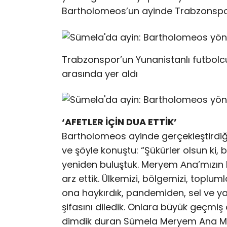
Bartholomeos’un ayinde Trabzonspor
Trabzonspor’un Yunanistanlı futbolc
arasında yer aldı
‘AFETLER İÇİN DUA ETTİK’
Bartholomeos ayinde gerçekleştirdiği 
ve şöyle konuştu: “Şükürler olsun ki,
yeniden buluştuk. Meryem Αna’mızın M
arz ettik. Ülkemizi, bölgemizi, topluml
ona haykırdık, pandemiden, sel ve yan
şifasını diledik. Onlara büyük geçmiş 
dimdik duran Sümela Meryem Ana Manast