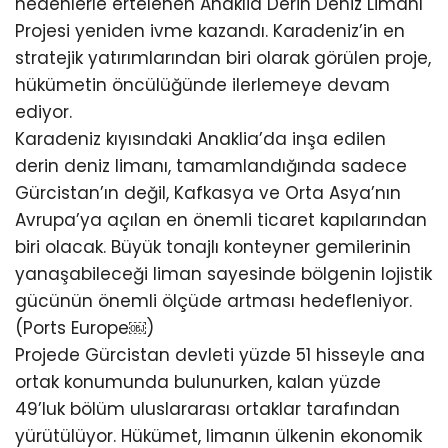
nedenlerle ertelenen Anaklia Derin Deniz Limanı
Projesi yeniden ivme kazandı. Karadeniz’in en
stratejik yatırımlarından biri olarak görülen proje,
hükümetin öncülüğünde ilerlemeye devam
ediyor.
Karadeniz kıyısındaki Anaklia’da inşa edilen
derin deniz limanı, tamamlandığında sadece
Gürcistan’ın değil, Kafkasya ve Orta Asya’nın
Avrupa’ya açılan en önemli ticaret kapılarından
biri olacak. Büyük tonajlı konteyner gemilerinin
yanaşabileceği liman sayesinde bölgenin lojistik
gücünün önemli ölçüde artması hedefleniyor.
(Ports Europe⁠￼)
Projede Gürcistan devleti yüzde 51 hisseyle ana
ortak konumunda bulunurken, kalan yüzde
49’luk bölüm uluslararası ortaklar tarafından
yürütülüyor. Hükümet, limanın ülkenin ekonomik