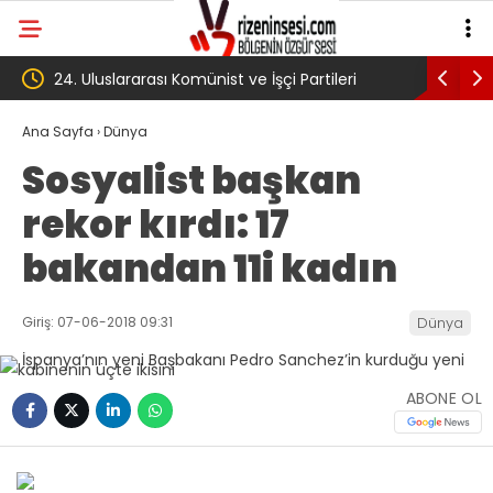
ve İşçi Partileri
‘Çerçeve yasa’ kanun teklifi Adalet
ladı
Komisyonu’ndan geçti
Ana Sayfa
›
Dünya
Sosyalist başkan
rekor kırdı: 17
bakandan 11i kadın
Giriş: 07-06-2018 09:31
Dünya
ABONE OL