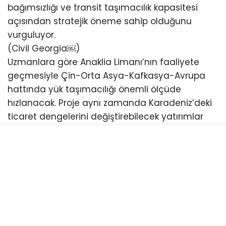
bağımsızlığı ve transit taşımacılık kapasitesi
açısından stratejik öneme sahip olduğunu
vurguluyor.
(Civil Georgia⁠￼)
Uzmanlara göre Anaklia Limanı’nın faaliyete
geçmesiyle Çin-Orta Asya-Kafkasya-Avrupa
hattında yük taşımacılığı önemli ölçüde
hızlanacak. Proje aynı zamanda Karadeniz’deki
ticaret dengelerini değiştirebilecek yatırımlar
arasında gösteriliyor.
Yıllardır siyasi ve hukuki tartışmalar nedeniyle
defalarca duran proje, son dönemde yeniden
gündeme gelirken Gürcistan yönetimi inşaat
çalışmalarının kararlılıkla sürdürüleceğini
açıklıyor. (CEPA⁠￼)
Türkiye açısından da büyük önem taşıyan
Anaklia Limanı’nın faaliyete geçmesi halinde