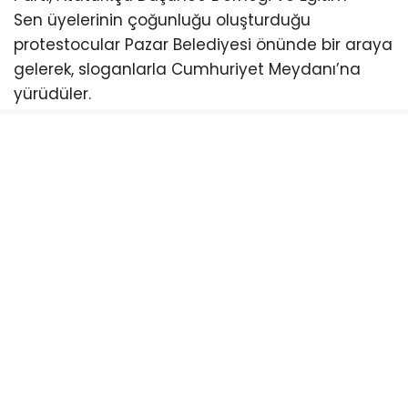
Sen üyelerinin çoğunluğu oluşturduğu
protestocular Pazar Belediyesi önünde bir araya
gelerek, sloganlarla Cumhuriyet Meydanı’na
yürüdüler.
CHP Pazar İlçe Başkanı Ömer Hocaoğlu, burada
yaptığı açıklamada, NATO’nun artık bir güvenlik
örgütü olmaktan çıktığını ve emperyalistlerin bir
sömürge aracı haline geldiğini söyledi.
“NATO artık bir güvenlik örgütü değil,
emperyalistlerin sömürge örgütü haline gelmiş
durumda”
NATO’nun artık bir güvenlik örgütü olmaktan
çıktığını ve emperyalistlerin bir sömürge örgütü
haline geldiğini dile getiren CHP Pazar İlçe
Başkanı Ömer Hocaoğlu yaptığı açıklamada,