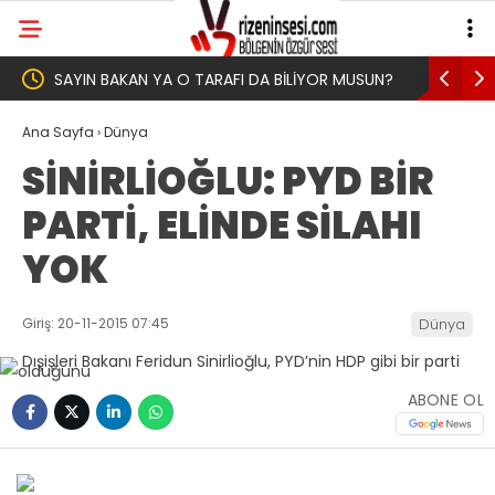
 BİLİYOR MUSUN?
Yeni Parti İktidar Yolculuğuna Erdoğan’ın
Memleketi Rize’den Başladı
Ana Sayfa
›
Dünya
SİNİRLİOĞLU: PYD BİR
PARTİ, ELİNDE SİLAHI
YOK
Giriş: 20-11-2015 07:45
Dünya
ABONE OL