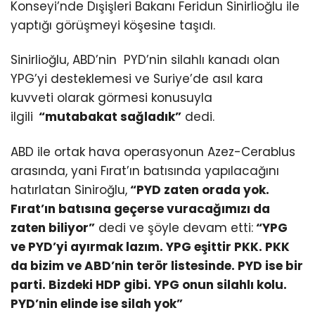
Konseyi’nde Dışişleri Bakanı Feridun Sinirlioğlu ile
yaptığı görüşmeyi köşesine taşıdı.
Sinirlioğlu, ABD’nin PYD’nin silahlı kanadı olan
YPG’yi desteklemesi ve Suriye’de asıl kara
kuvveti olarak görmesi konusuyla
ilgili
“mutabakat sağladık”
dedi.
ABD ile ortak hava operasyonun Azez-Cerablus
arasında, yani Fırat’ın batısında yapılacağını
hatırlatan Siniroğlu,
“PYD zaten orada yok.
Fırat’ın batısına geçerse vuracağımızı da
zaten biliyor”
dedi ve şöyle devam etti:
“YPG
ve PYD’yi ayırmak lazım. YPG eşittir PKK. PKK
da bizim ve ABD’nin terör listesinde. PYD ise bir
parti. Bizdeki HDP gibi. YPG onun silahlı kolu.
PYD’nin elinde ise silah yok”