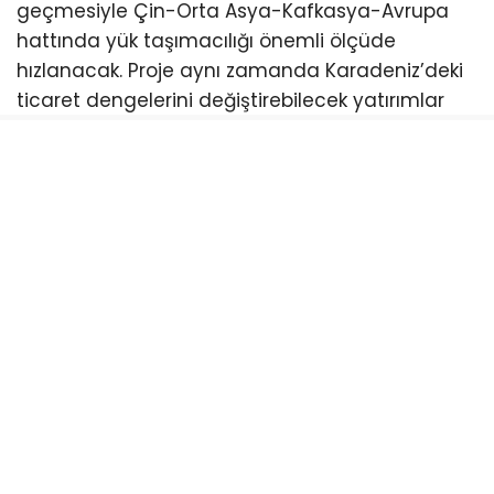
geçmesiyle Çin-Orta Asya-Kafkasya-Avrupa
hattında yük taşımacılığı önemli ölçüde
hızlanacak. Proje aynı zamanda Karadeniz’deki
ticaret dengelerini değiştirebilecek yatırımlar
arasında gösteriliyor.
Yıllardır siyasi ve hukuki tartışmalar nedeniyle
defalarca duran proje, son dönemde yeniden
gündeme gelirken Gürcistan yönetimi inşaat
çalışmalarının kararlılıkla sürdürüleceğini
açıklıyor. (CEPA⁠￼)
Türkiye açısından da büyük önem taşıyan
Anaklia Limanı’nın faaliyete geçmesi halinde
özellikle Sarp Sınır Kapısı, Artvin ve Doğu
Karadeniz üzerinden gelişecek ticaret hacminin
yeni fırsatlar oluşturabileceği değerlendiriliyor.
Ramazan Balcıoğlu