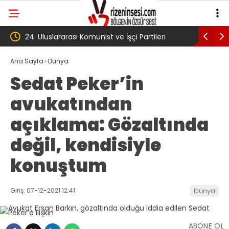
İşçi Partileri
‘Çerçeve yasa’ kanun teklifi Adalet
ı
Komisyonu’ndan geçti
Ana Sayfa
›
Dünya
Sedat Peker’in
avukatından
açıklama: Gözaltında
değil, kendisiyle
konuştum
Giriş: 07-12-2021 12:41
Dünya
ABONE OL