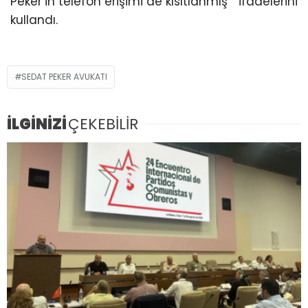
Peker’in telefon erişimi de kısıtlanmış ” ifadelerini
kullandı.
SEDAT PEKER AVUKATI
İLGİNİZİ
ÇEKEBİLİR