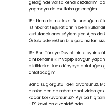
geldiğinde varsa kendi cezalarımı öd
yapmaya da mutlaka geleceğim.
15- Hem de mutlaka. Bulunduğum ülken
istihbarat teşkilatlarının beni kullan
kurtulacaklarını söylemişler. Ajan da 
Örtülü ödenekten bile çaldınız lan siz.
16- Ben Türkiye Devleti’nin aleyhine
dini kendine kılıf yapıp soygun yapanlar
bildiklerimi tüm dünyaya anlattığım 
anlatacağım.
Bana suç örgütü lideri diyorsunuz. 
bırakın ben de rahat rahat video çe
kadar korkuyorsunuz? Ayrıca hiç tanı
HTS kayıtları çıkarıldığında…