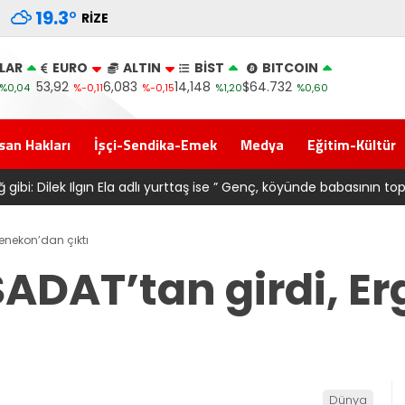
19.3
°
RIZE
LAR
EURO
ALTIN
BİST
BITCOIN
53,92
6,083
14,148
$64.732
%0,04
%-0,11
%-0,15
%1,20
%0,60
san Hakları
İşçi-Sendika-Emek
Medya
Eğitim-Kültür
ransferi sonrası 6661 forma alan belediye başkanına ‘Kimin parası
genekon’dan çıktı
SADAT’tan girdi, 
Dünya