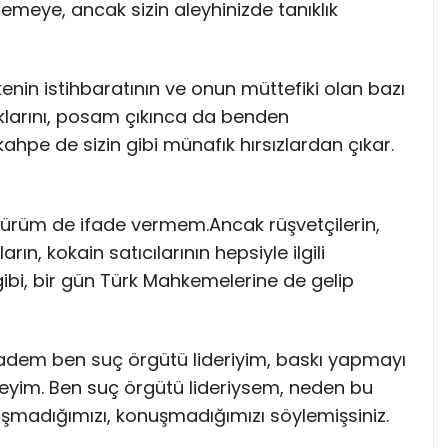
emeye, ancak sizin aleyhinizde tanıklık
in istihbaratının ve onun müttefiki olan bazı
dıklarını, posam çıkınca da benden
kahpe de sizin gibi münafık hırsızlardan çıkar.
 ölürüm de ifade vermem.Ancak rüşvetçilerin,
ın, kokain satıcılarının hepsiyle ilgili
gibi, bir gün Türk Mahkemelerine de gelip
Madem ben suç örgütü lideriyim, baskı yapmayı
keyim. Ben suç örgütü lideriysem, neden bu
şmadığımızı, konuşmadığımızı söylemişsiniz.