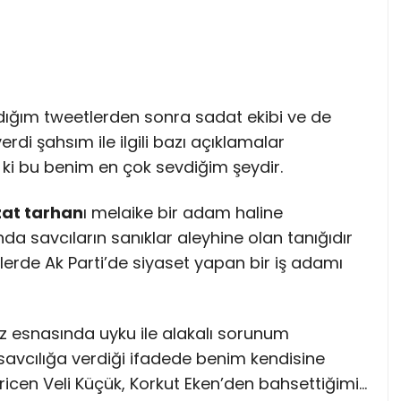
ldığım tweetlerden sonra sadat ekibi ve de
rdi şahsım ile ilgili bazı açıklamalar
ir ki bu benim en çok sevdiğim şeydir.
at tarhan
ı melaike bir adam haline
da savcıların sanıklar aleyhine olan tanığıdır
hlerde Ak Parti’de siyaset yapan bir iş adamı
z esnasında uyku ile alakalı sorunum
avcılığa verdiği ifadede benim kendisine
icen Veli Küçük, Korkut Eken’den bahsettiğimi…