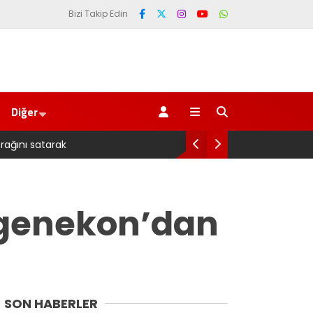
Bizi Takip Edin
Diğer
yla’ sorusu
Paza
Ergenekon’dan
SON HABERLER