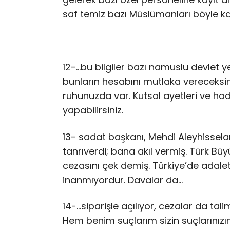
saf temiz bazı Müslümanları böyle ka
12-…bu bilgiler bazı namuslu devlet ye
bunların hesabını mutlaka vereceksini
ruhunuzda var. Kutsal ayetleri ve hadi
yapabilirsiniz.
13- sadat başkanı, Mehdi Aleyhissela
tanrıverdi; bana akıl vermiş. Türk Büyük
cezasını çek demiş. Türkiye’de adal
inanmıyordur. Davalar da…
14-…siparişle açılıyor, cezalar da tal
Hem benim suçlarım sizin suçlarınızın