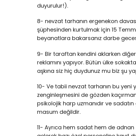
duyurulur!).
8- nevzat tarhanın ergenekon davasın
şüphesinden kurtulmak için 15 Temm
beyanatlara bakarsanız darbe gecesi 
9- Bir taraftan kendini aklarken diğe
reklamını yapıyor. Bütün ülke sokakta
aşkına siz hiç duydunuz mu biz şu ya
10- Ve tabii nevzat tarhanın bu yeni 
zenginleşmesini de gözden kaçırmam
psikolojik harp uzmanıdır ve sadatın g
masum değildir.
11- Ayrıca hem sadat hem de adnan t
gelerek bazı özel personeline kayıt dış