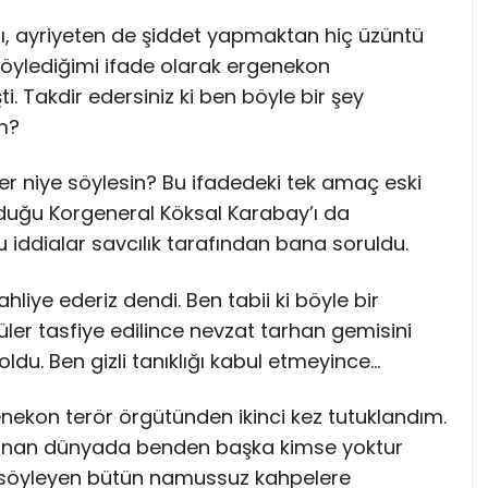
ı, ayriyeten de şiddet yapmaktan hiç üzüntü
ylediğimi ifade olarak ergenekon
. Takdir edersiniz ki ben böyle bir şey
m?
ler niye söylesin? Bu ifadedeki tek amaç eski
lduğu Korgeneral Köksal Karabay’ı da
 iddialar savcılık tarafından bana soruldu.
ahliye ederiz dendi. Ben tabii ki böyle bir
üler tasfiye edilince nevzat tarhan gemisini
oldu. Ben gizli tanıklığı kabul etmeyince…
ekon terör örgütünden ikinci kez tutuklandım.
klanan dünyada benden başka kimse yoktur
 söyleyen bütün namussuz kahpelere