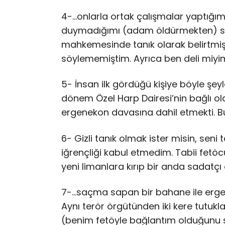
4-…onlarla ortak çalışmalar yaptığım
duymadığımı (adam öldürmekten) sö
mahkemesinde tanık olarak belirtmişti
söylememiştim. Ayrıca ben deli miyi
5- İnsan ilk gördüğü kişiye böyle şey
dönem Özel Harp Dairesi’nin bağlı o
ergenekon davasına dahil etmekti. Bu
6- Gizli tanık olmak ister misin, seni t
iğrençliği kabul etmedim. Tabii fetöc
yeni limanlara kırıp bir anda sadatçı 
7-…saçma sapan bir bahane ile ergen
Aynı terör örgütünden iki kere tutu
(benim fetöyle bağlantım olduğunu