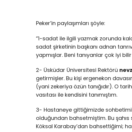
Peker’in paylaşımları şöyle:
”1-sadat ile ilgili yazmak zorunda ka
sadat şirketinin başkanı adnan tanrıve
yapmışlar. Beni tanıyanlar çok iyi bil
2- Üsküdar Üniversitesi Rektörü
nevz
getirmişler. Bu kişi ergenekon davasın
(yani zekeriya özün tanığıdır). O tari
vasıtası ile kendisini tanımıştım.
3- Hastaneye gittiğimizde sohbetimi
olduğundan bahsetmiştim. Bu şahıs s
Köksal Karabay’dan bahsettiğimi; har