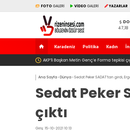
FOTO
GALERİ
VİDEO
GALERİ
YAZARLAR
DO
47,18
Karadeniz
Politika
Kadın
İn
ş ise ” Genç, köyünde babasının toprağını satarak
Salah t
Ana Sayfa
›
Dünya
›
Sedat Peker SADAT’tan girdi, Er
Sedat Peker 
çıktı
Giriş: 15-10-2021 10:13