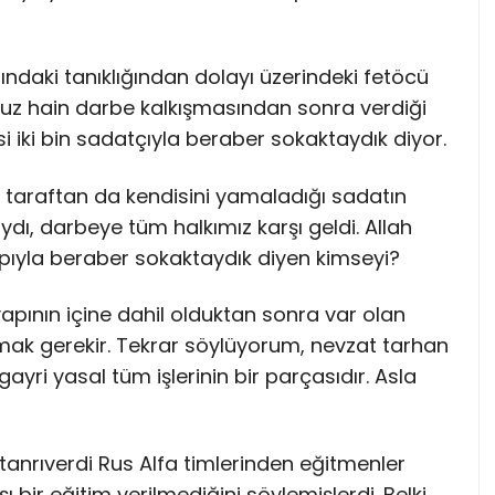
daki tanıklığından dolayı üzerindeki fetöcü
uz hain darbe kalkışmasından sonra verdiği
iki bin sadatçıyla beraber sokaktaydık diyor.
r taraftan da kendisini yamaladığı sadatın
ydı, darbeye tüm halkımız karşı geldi. Allah
pıyla beraber sokaktaydık diyen kimseyi?
yapının içine dahil olduktan sonra var olan
ak gerekir. Tekrar söylüyorum, nevzat tarhan
ayri yasal tüm işlerinin bir parçasıdır. Asla
anrıverdi Rus Alfa timlerinden eğitmenler
ı bir eğitim verilmediğini söylemişlerdi. Belki