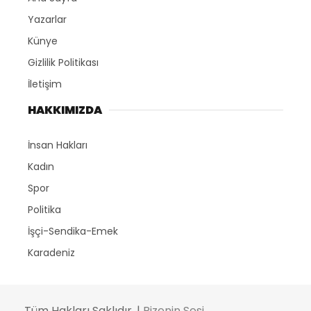
Yazarlar
Künye
Gizlilik Politikası
İletişim
HAKKIMIZDA
İnsan Hakları
Kadın
Spor
Politika
İşçi-Sendika-Emek
Karadeniz
Tüm Hakları Saklıdır. |
Rizenin Sesi