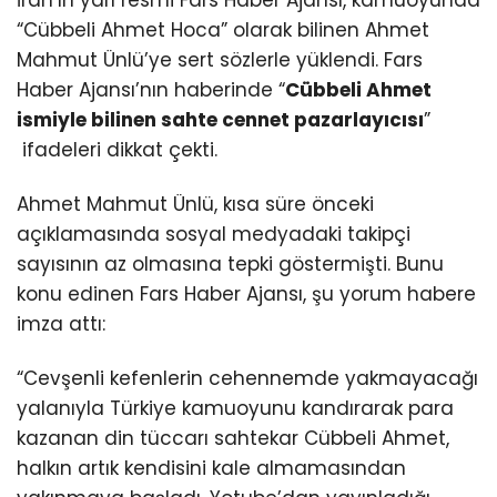
İran’ın yarı resmi Fars Haber Ajansı, kamuoyunda
“Cübbeli Ahmet Hoca” olarak bilinen Ahmet
Mahmut Ünlü’ye sert sözlerle yüklendi. Fars
Haber Ajansı’nın haberinde “
Cübbeli Ahmet
ismiyle bilinen sahte cennet pazarlayıcısı
”
ifadeleri dikkat çekti.
Ahmet Mahmut Ünlü, kısa süre önceki
açıklamasında sosyal medyadaki takipçi
sayısının az olmasına tepki göstermişti. Bunu
konu edinen Fars Haber Ajansı, şu yorum habere
imza attı:
“Cevşenli kefenlerin cehennemde yakmayacağı
yalanıyla Türkiye kamuoyunu kandırarak para
kazanan din tüccarı sahtekar Cübbeli Ahmet,
halkın artık kendisini kale almamasından