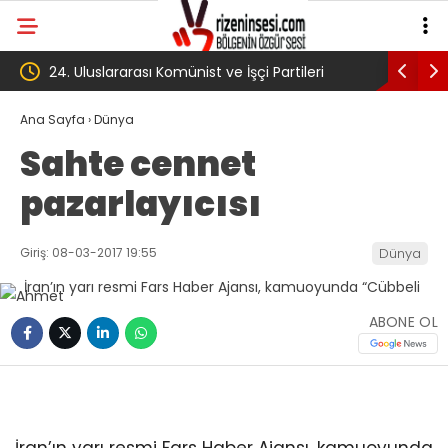
çi Partileri
‘Çerçeve yasa’ kanun teklifi Adalet
Komisyonu’ndan geçti
Ana Sayfa
›
Dünya
Sahte cennet
pazarlayıcısı
Giriş: 08-03-2017 19:55
Dünya
ABONE OL