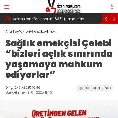
 çığ
Salah transferi sonrası 6661 forma alan
Pazarlı Ka
belediye başkanına ‘Kimin parasıyla’ sorusu
‘Bu Mücad
Ana Sayfa
›
İşçi-Sendika-Emek
Sağlık emekçisi Çelebi
“bizleri açlık sınırında
yaşamaya mahkum
ediyorlar”
Giriş: 12-01-2025 10:46
İşçi-Sendika-Emek
Güncelleme: 12-01-2025 11:46