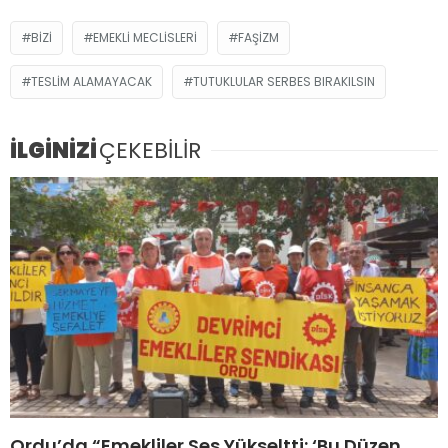
BIZI
EMEKLI MECLISLERI
FAŞIZM
TESLIM ALAMAYACAK
TUTUKLULAR SERBES BIRAKILSIN
İLGİNİZİ
ÇEKEBİLİR
Ordu’da “Emekliler Ses Yükseltti: ‘Bu Düzen