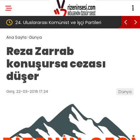
24. Uluslararası Komünist ve İşçi Partileri
‘Çerçeve 
toplantısı Havana’da başladı
Komisyon
Ana Sayfa
›
Dünya
Reza Zarrab
konuşursa cezası
düşer
Giriş: 22-03-2016 17:24
Dünya