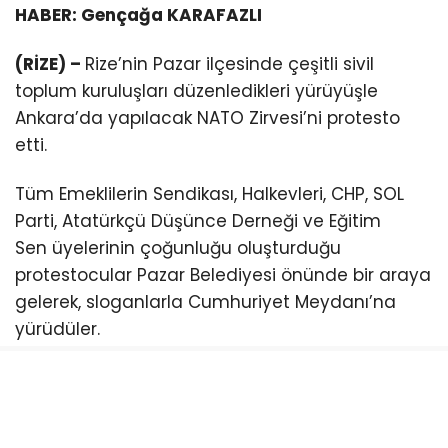
HABER: Gençağa KARAFAZLI
(RİZE) –
Rize’nin Pazar ilçesinde çeşitli sivil
toplum kuruluşları düzenledikleri yürüyüşle
Ankara’da yapılacak NATO Zirvesi’ni protesto
etti.
Tüm Emeklilerin Sendikası, Halkevleri, CHP, SOL
Parti, Atatürkçü Düşünce Derneği ve Eğitim
Sen üyelerinin çoğunluğu oluşturduğu
protestocular Pazar Belediyesi önünde bir araya
gelerek, sloganlarla Cumhuriyet Meydanı’na
yürüdüler.
CHP Pazar İlçe Başkanı Ömer Hocaoğlu, burada
yaptığı açıklamada, NATO’nun artık bir güvenlik
örgütü olmaktan çıktığını ve emperyalistlerin bir