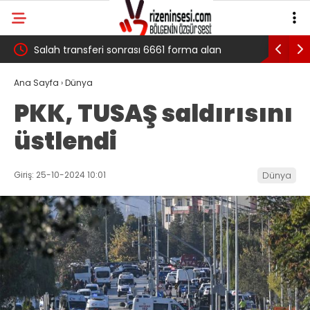
 çığ
Salah transferi sonrası 6661 forma alan
Pazarlı Ka
belediye başkanına ‘Kimin parasıyla’ sorusu
‘Bu Mücad
Ana Sayfa
›
Dünya
PKK, TUSAŞ saldırısını
üstlendi
Giriş: 25-10-2024 10:01
Dünya