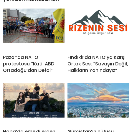
Pazar’da NATO
Fındıklı’da NATO’ya Karşı
protestosu “Katil ABD
Ortak Ses: “Savaşın Değil,
Ortadoğu’dan Defol”
Halkların Yanındayız”
Hopa’da emeklilerden
Gürcistan’ın nüfusu