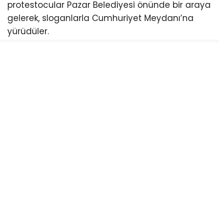
protestocular Pazar Belediyesi önünde bir araya
gelerek, sloganlarla Cumhuriyet Meydanı’na
yürüdüler.
CHP Pazar İlçe Başkanı Ömer Hocaoğlu, burada
yaptığı açıklamada, NATO’nun artık bir güvenlik
örgütü olmaktan çıktığını ve emperyalistlerin bir
sömürge aracı haline geldiğini söyledi.
“NATO artık bir güvenlik örgütü değil,
emperyalistlerin sömürge örgütü haline gelmiş
durumda”
NATO’nun artık bir güvenlik örgütü olmaktan
çıktığını ve emperyalistlerin bir sömürge örgütü
haline geldiğini dile getiren CHP Pazar İlçe
Başkanı Ömer Hocaoğlu yaptığı açıklamada,
“NATO bir güvenlik örgütü mü, yoksa