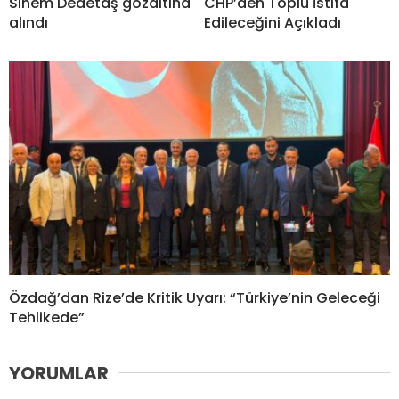
Sinem Dedetaş gözaltına
CHP’den Toplu İstifa
alındı
Edileceğini Açıkladı
Özdağ’dan Rize’de Kritik Uyarı: “Türkiye’nin Geleceği
Tehlikede”
YORUMLAR