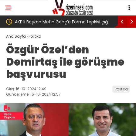
kisi çığ
Salah transferi sonrası 6661 forma alan
Pazar
enç,
belediye başkanına ‘Kimin parasıyla’ sorusu
‘Bu 
Ana Sayfa
›
Politika
Özgür Özel’den
Demirtaş ile görüşme
başvurusu
Giriş: 16-10-2024 12:49
Politika
Güncelleme: 16-10-2024 12:57