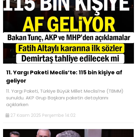
11. Yargı Paketi Meclis’te: 115 bin kişiye af
geliyor
11. Yargı Paketi, Türkiye Büyük Millet Meclisi’ne (TBMM)
sunuldu. AKP Grup Başkanı paketin detaylarını
açıklarken
27 Kasım 2025 Perşembe 14:02