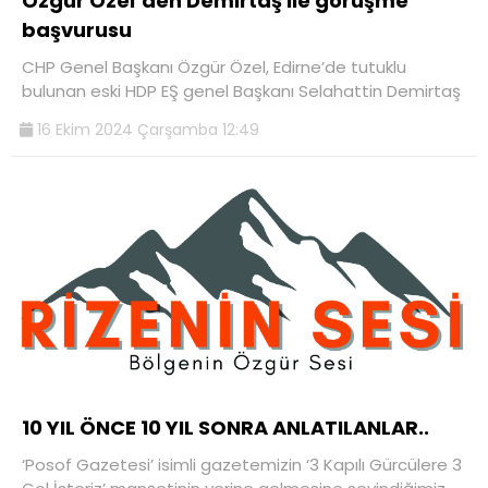
Özgür Özel’den Demirtaş ile görüşme
başvurusu
CHP Genel Başkanı Özgür Özel, Edirne’de tutuklu
bulunan eski HDP EŞ genel Başkanı Selahattin Demirtaş
16 Ekim 2024 Çarşamba 12:49
10 YIL ÖNCE 10 YIL SONRA ANLATILANLAR..
‘Posof Gazetesi’ isimli gazetemizin ‘3 Kapılı Gürcülere 3