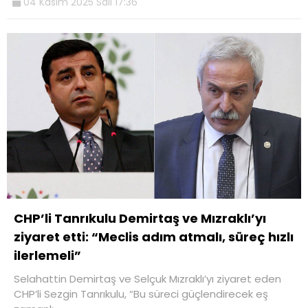
04 Kasım 2025 Salı 17:36
CHP’li Tanrıkulu Demirtaş ve Mızraklı’yı
ziyaret etti: “Meclis adım atmalı, süreç hızlı
ilerlemeli”
Selahattin Demirtaş ve Selçuk Mızraklı’yı ziyaret eden
CHP’li Sezgin Tanrıkulu, “Bu süreci güçlendirecek eş