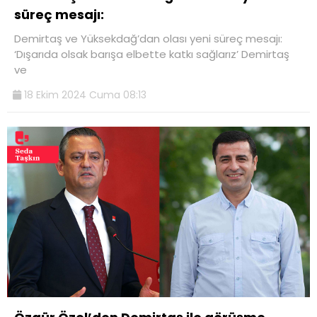
süreç mesajı:
Demirtaş ve Yüksekdağ’dan olası yeni süreç mesajı:
‘Dışarıda olsak barışa elbette katkı sağlarız’ Demirtaş
ve
18 Ekim 2024 Cuma 08:13