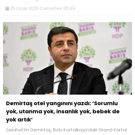
25 Ocak 2025 Cumartesi 20:49
Demirtaş otel yangınını yazdı: ‘Sorumlu
yok, utanma yok, insanlık yok, bebek de
yok artık’
Selahattin Demirtaş, Bolu Kartalkaya’daki Grand Kartal