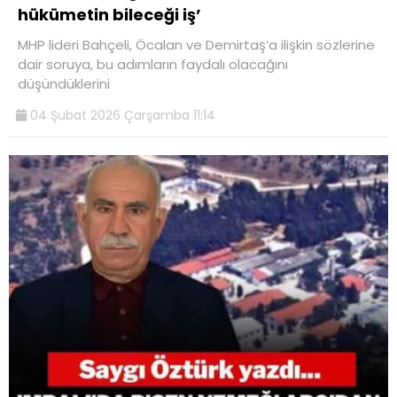
hükümetin bileceği iş’
MHP lideri Bahçeli, Öcalan ve Demirtaş’a ilişkin sözlerine
dair soruya, bu adımların faydalı olacağını
düşündüklerini
04 Şubat 2026 Çarşamba 11:14