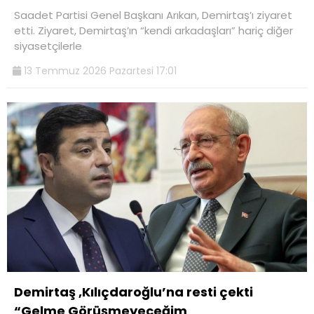
Saadet Partisi Genel Başkanı Arıkan, Demirtaş’ı ziyaret
etti. Ziyaret, Demirtaş’ın “kendi arkadaşları” hariç diğer
siyasetçilerle
13 Temmuz 2026 Pazartesi 17:01
Demirtaş ,Kılıçdaroğlu’na resti çekti
“Gelme Görüşmeyeceğim