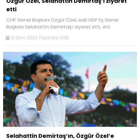
Özgür Özel, Selahattin Demirtaş’ı ziyaret
etti
CHP Genel Başkanı Özgür Özel, eski HDP Eş Genel
Başkanı Selahattin Demirtaş’ı ziyaret etti. Artı
21 Ekim 2024 Pazartesi 11:05
Selahattin Demirtaş’ın, Özgür Özel’e