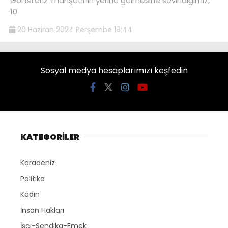
Gol İsteriz’ manşetinin yerine gelmesine sevindiğimiz,
10
20 Haziran 2024 Perşembe 18:44
Sosyal medya hesaplarımızı keşfedin
KATEGORİLER
Karadeniz
Politika
Kadın
İnsan Hakları
İşçi-Sendika-Emek