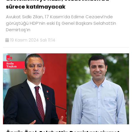
sürece katılmayacak
Avukat Sıdkı Zilan, 17 Kasım’da Edirne Cezaevi’nde
görüştüğü HDP’nin eski Eş Genel Başkanı Selahattin
Demirtaş’ın
19 Kasım 2024 Salı 11:14