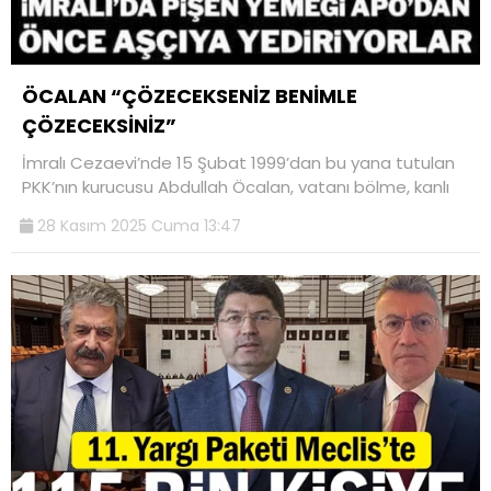
ÖCALAN “ÇÖZECEKSENİZ BENİMLE
ÇÖZECEKSİNİZ”
İmralı Cezaevi’nde 15 Şubat 1999’dan bu yana tutulan
PKK’nın kurucusu Abdullah Öcalan, vatanı bölme, kanlı
28 Kasım 2025 Cuma 13:47