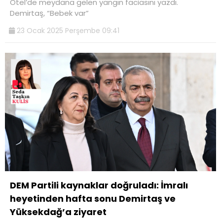
Otel’de meydana gelen yangın faciasını yazdı.
Demirtaş, “Bebek var”
23 Ocak 2025 Perşembe 09:41
DEM Partili kaynaklar doğruladı: İmralı
heyetinden hafta sonu Demirtaş ve
Yüksekdağ’a ziyaret