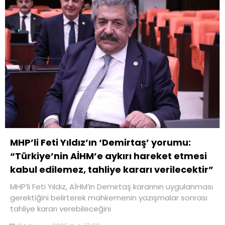
MHP’li Feti Yıldız’ın ‘Demirtaş’ yorumu:
“Türkiye’nin AİHM’e aykırı hareket etmesi
kabul edilemez, tahliye kararı verilecektir”
MHP’li Feti Yıldız, AİHM’in Demirtaş kararının uygulanması
gerektiğini belirterek mahkemenin yazışmalar sonrası
tahliye kararı verebileceğini