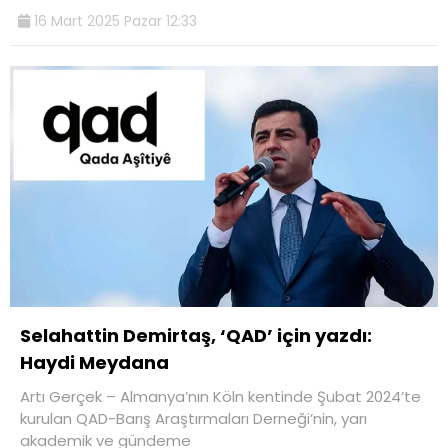
16 Mart 2025 Pazar 12:33
Selahattin Demirtaş, ‘QAD’ için yazdı:
Haydi Meydana
Artı Gerçek – Almanya’nın Köln kentinde Şubat 2024’te
kurulan QAD-Barış Araştırmaları Derneği’nin, yarı
akademik ve gündeme