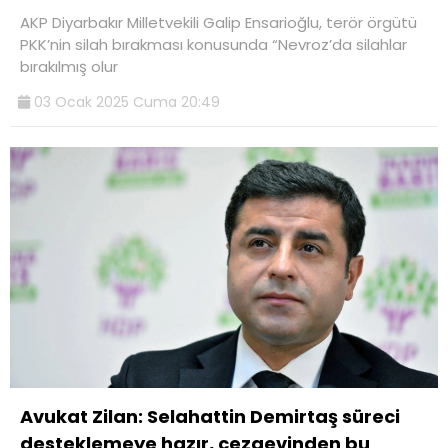
AKP Diyarbakır Milletvekili Galip Ensarioğlu, terör örgütü
PKK’nin silah bırakması konusunda “Nevroz’da silahlar
bırakılmış olur
03 Ocak 2025 Cuma 20:49
Avukat Zilan: Selahattin Demirtaş süreci
desteklemeye hazır, cezaevinden bu