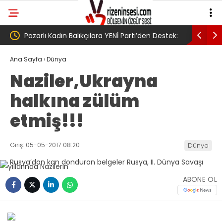
arlı Kadın Balıkçılara YENİ Parti’den Destek:
AV. Süzen “Meclis’e
 Mücadelede Yanınızdayız!’
Yasa Türkiye’de yeni
Ana Sayfa
›
Dünya
Naziler,Ukrayna
umudumuzun fidesi
halkına zülüm
etmiş!!!
Giriş: 05-05-2017 08:20
Dünya
ABONE OL