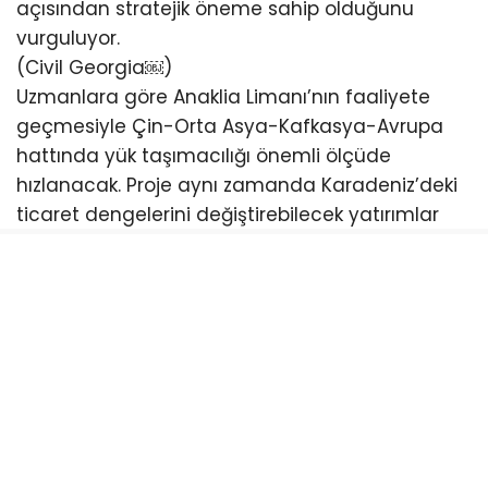
açısından stratejik öneme sahip olduğunu
vurguluyor.
(Civil Georgia⁠￼)
Uzmanlara göre Anaklia Limanı’nın faaliyete
geçmesiyle Çin-Orta Asya-Kafkasya-Avrupa
hattında yük taşımacılığı önemli ölçüde
hızlanacak. Proje aynı zamanda Karadeniz’deki
ticaret dengelerini değiştirebilecek yatırımlar
arasında gösteriliyor.
Yıllardır siyasi ve hukuki tartışmalar nedeniyle
defalarca duran proje, son dönemde yeniden
gündeme gelirken Gürcistan yönetimi inşaat
çalışmalarının kararlılıkla sürdürüleceğini
açıklıyor. (CEPA⁠￼)
Türkiye açısından da büyük önem taşıyan
Anaklia Limanı’nın faaliyete geçmesi halinde
özellikle Sarp Sınır Kapısı, Artvin ve Doğu