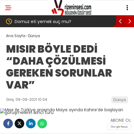
de
Domuz eti yemek suç mu?
YENİ Part
Kurulu’nd
Ana Sayfa
›
Dünya
MISIR BÖYLE DEDİ
vereceğin
“DAHA ÇÖZÜLMESİ
GEREKEN SORUNLAR
VAR”
Giriş: 09-09-2021 10:04
Dünya
ABONE OL