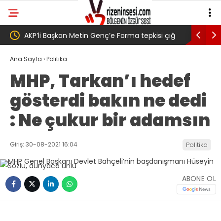
enç’e Forma tepkisi çığ
Salah transferi sonrası 6661 forma al
lı yurttaş ise ” Genç,
belediye başkanına ‘Kimin parasıyla’ s
Ana Sayfa
›
Politika
MHP, Tarkan’ı hedef
prağını satarak
gösterdi bakın ne dedi
rma almış” dedi
: Ne çukur bir adamsın
Giriş: 30-08-2021 16:04
Politika
ABONE OL