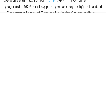
belediyesini kazanan
CHP
, AKP’nin önüne
geçmişti. AKP’nin bugün gerçekleştirdiği İstanbul
İl Danışma Meclisi Toplantısı’nda üç belediye
başkanı katılım sağladı. Bu katılımlarla birlikte
İstanbul genelinde AKP’li belediye sayısı 21’e
yükseldi. (Esenyurt ve Şişli belediyeleri ise
mevcut durumda kayyum tarafından
yönetilmektedir)
CHP’li belediye ise sayısı 18’e geriledi.
Bayrampaşa:
CHP’li Belediye Başkanı Hasan
Mutlu’nun tutuklanmasıyla boşalan koltuk için
yapılan ilk başkanvekilliği seçimini CHP kazandı.
AKP’nin itirazı sonrası yenilenen seçimde AKP’li
İbrahim Akın belediye başkanvekili oldu.
Beykoz
: CHP’li Belediye Başkanı Alaattin