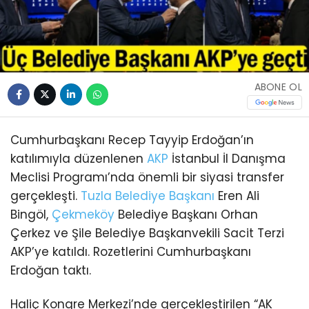
ABONE OL
Cumhurbaşkanı Recep Tayyip Erdoğan’ın
katılımıyla düzenlenen
AKP
İstanbul İl Danışma
Meclisi Programı’nda önemli bir siyasi transfer
gerçekleşti.
Tuzla
Belediye Başkanı
Eren Ali
Bingöl,
Çekmeköy
Belediye Başkanı Orhan
Çerkez ve Şile Belediye Başkanvekili Sacit Terzi
AKP’ye katıldı. Rozetlerini Cumhurbaşkanı
Erdoğan taktı.
Haliç Kongre Merkezi’nde gerçekleştirilen “AK