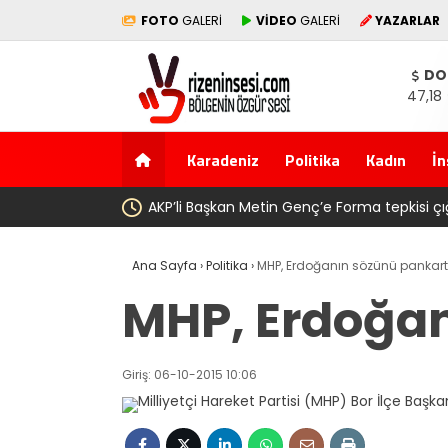
FOTO
GALERİ
VİDEO
GALERİ
YAZARLAR
DO
47,18
Karadeniz
Politika
Kadın
İn
gibi: Dilek Ilgın Ela adlı yurttaş ise ” Genç, köyünde babasının top
Ana Sayfa
›
Politika
›
MHP, Erdoğanın sözünü pankart
MHP, Erdoğan
Giriş: 06-10-2015 10:06