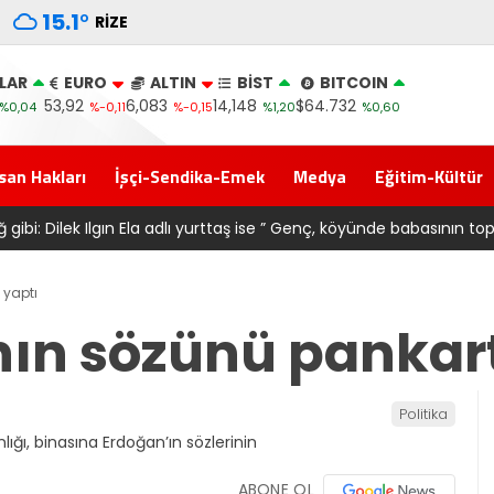
15.1
°
RIZE
LAR
EURO
ALTIN
BİST
BITCOIN
53,92
6,083
14,148
$64.732
%0,04
%-0,11
%-0,15
%1,20
%0,60
san Hakları
İşçi-Sendika-Emek
Medya
Eğitim-Kültür
rağını satarak
Salah transferi sonrası 6661 forma alan 
 yaptı
ın sözünü pankart
Politika
ABONE OL