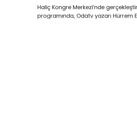
Haliç Kongre Merkezi’nde gerçekleştiri
programında, Odatv yazarı Hürrem E
transferler gerçekleşti. Programda
Erdoğan, AKP’nin üye sayısının 11 milyo
siyasetinin cazibe merkezi olma vasfı
Konuşmaların ardından düzenlenen tö
belediye başkanı ve çok sayıda meclis
DENGELER DEĞİŞTİ
31 Mart 2024 seçimlerinde İstanbul’d
önüne geçmişti. AKP’nin bugün gerçekl
Toplantısı’nda üç belediye başkanı kat
genelinde AKP’li belediye sayısı 21’e yü
mevcut durumda kayyum tarafından 