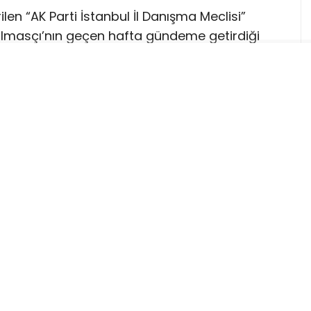
len “AK Parti İstanbul İl Danışma Meclisi”
lmasçı’nın geçen hafta gündeme getirdiği
 konuşan Cumhurbaşkanı Recep Tayyip
n 710 bine ulaştığını belirterek, partinin Türk
nı güçlendirdiğini vurguladı.
rende, İstanbul’da görev yapan 3 ilçe
 üyesi AKP’ye katıldı.
a 26 ilçe belediyesini kazanan
CHP
, AKP’nin
eştirdiği İstanbul İl Danışma Meclisi
ılım sağladı. Bu katılımlarla birlikte İstanbul
kseldi. (Esenyurt ve Şişli belediyeleri ise
yönetilmektedir)