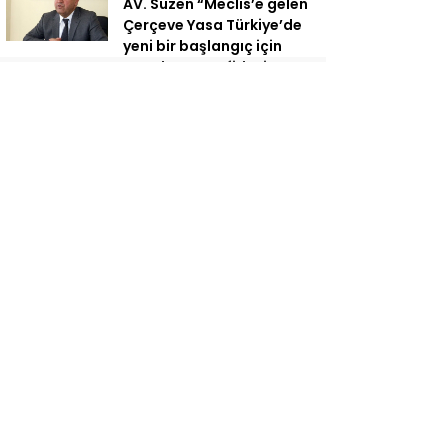
AV. Süzen “Meclis’e gelen
Çerçeve Yasa Türkiye’de
yeni bir başlangıç için
umudumuzun fidesi
olmuştur”
YENİ Parti’den Erdoğan’ın
Memleketi Rize’de Gövde
Gösterisi: Üç İlçede Peş
Peşe Açılış
Yeni Parti İktidar
Yolculuğuna Erdoğan’ın
Memleketi Rize’den
Başladı
Yeni Parti Fındıklı İlçe
Başkanlığı Hizmet Binası
Yarın Törenle Açılıyor