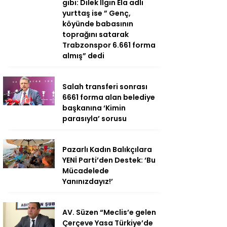
gibi: Dilek Ilgın Ela adlı
yurttaş ise ” Genç,
köyünde babasının
toprağını satarak
Trabzonspor 6.661 forma
almış” dedi
Salah transferi sonrası
6661 forma alan belediye
başkanına ‘Kimin
parasıyla’ sorusu
Pazarlı Kadın Balıkçılara
YENİ Parti’den Destek: ‘Bu
Mücadelede
Yanınızdayız!’
AV. Süzen “Meclis’e gelen
Çerçeve Yasa Türkiye’de