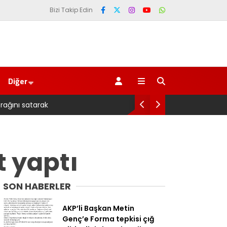
Bizi Takip Edin
Diğer
belediye başkanına ‘Kimin parasıyla’ sorusu
 yaptı
SON HABERLER
AKP’li Başkan Metin
Genç’e Forma tepkisi çığ