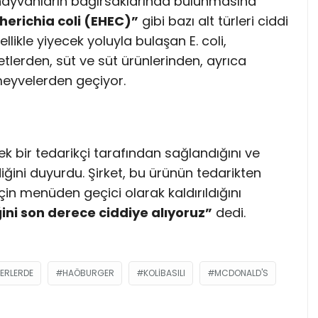
e hayvanların bağırsaklarında bulunmasına
erichia coli (EHEC)”
gibi bazı alt türleri ciddi
llikle yiyecek yoluyla bulaşan E. coli,
etlerden, süt ve süt ürünlerinden, ayrıca
eyvelerden geçiyor.
k bir tedarikçi tarafından sağlandığını ve
iğini duyurdu. Şirket, bu ürünün tedarikten
çin menüden geçici olarak kaldırıldığını
ini son derece ciddiye alıyoruz”
dedi.
ERLERDE
HAÖBURGER
KOLIBASILI
MCDONALD'S