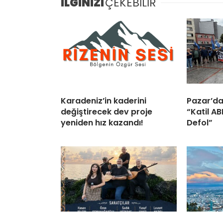
İLGİNİZİ
ÇEKEBİLİR
Karadeniz’in kaderini
Pazar’da
değiştirecek dev proje
“Katil A
yeniden hız kazandı!
Defol”