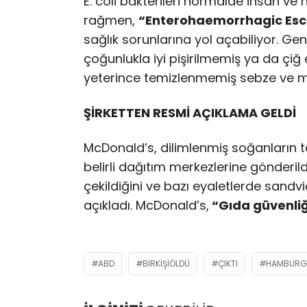
E. coli bakterileri normalde insan v
rağmen,
“Enterohaemorrhagic Esch
sağlık sorunlarına yol açabiliyor. Gene
çoğunlukla iyi pişirilmemiş ya da çiğ 
yeterince temizlenmemiş sebze ve m
ŞİRKETTEN RESMİ AÇIKLAMA GELDİ
McDonald’s, dilimlenmiş soğanların te
belirli dağıtım merkezlerine gönderild
çekildiğini ve bazı eyaletlerde sandvi
açıkladı. McDonald’s,
“Gıda güvenliğ
ABD
BIRKIŞIÖLDÜ
ÇIKTI
HAMBURG