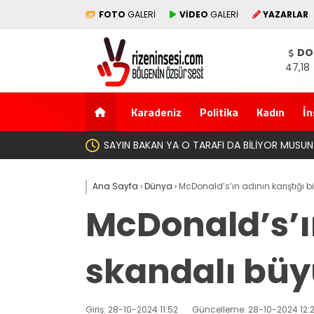
FOTO
GALERİ
VİDEO
GALERİ
YAZARLAR
DO
47,18
Karadeniz
Politika
Kadın
İn
Yeni Parti İktidar Yolcul
Ana Sayfa
›
Dünya
›
McDonald’s’ın adının karıştığı 
McDonald’s’ın
skandalı büy
Giriş: 28-10-2024 11:52
Güncelleme: 28-10-2024 12: