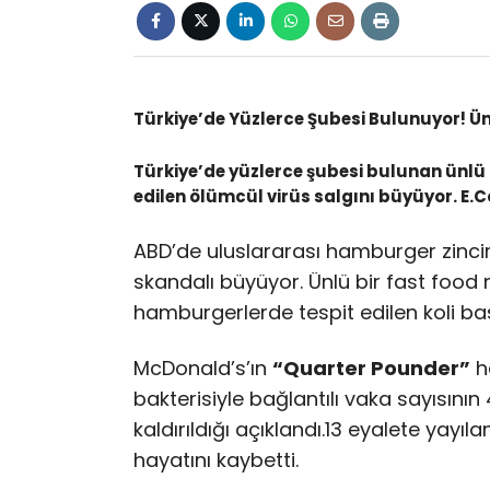
Türkiye’de Yüzlerce Şubesi Bulunuyor! Ün
Türkiye’de yüzlerce şubesi bulunan ünlü
edilen ölümcül virüs salgını büyüyor. E.Col
ABD’de uluslararası hamburger zinci
skandalı büyüyor. Ünlü bir fast food 
hamburgerlerde tespit edilen koli basil
McDonald’s’ın
“Quarter Pounder”
ha
bakterisiyle bağlantılı vaka sayısını
kaldırıldığı açıklandı.13 eyalete yayıla
hayatını kaybetti.