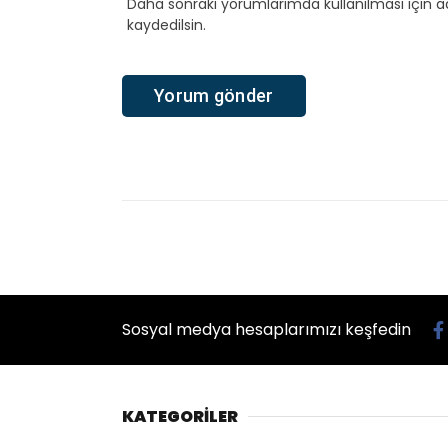
Daha sonraki yorumlarımda kullanılması için a
kaydedilsin.
Ana Sayfa
›
Dünya
›
Pazar’da NATO protestosu “Kati
Pazar’da NAT
Ortadoğu’dan
Giriş: 06-07-2026 20:39
Güncelleme: 07-07-2026 0