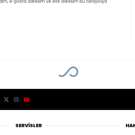
dım, e-posta adresim ve site adresim bu tarayıcıya
l ABD Ortadoğu’dan Defol”
O protestosu “Kat
 Defol”
7:10
Dünya