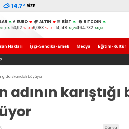
14.7
°
RIZE
LAR
EURO
ALTIN
BİST
BITCOIN
53,92
6,083
14,148
$64.732
%0,04
%-0,11
%-0,15
%1,20
%0,60
san Hakları
İşçi-Sendika-Emek
Medya
Eğitim-Kültür
uğuna Erdoğan’ın Memleketi Rize’den Başladı
bir gıda skandalı büyüyor
 adının karıştığı 
üyor
20
Dünya