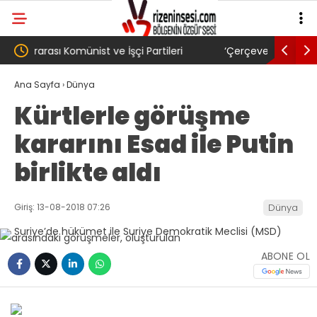
i
‘Çerçeve yasa’ kanun teklifi Adalet
AKP’li 
Komisyonu’ndan geçti
gibi: Di
Ana Sayfa
›
Dünya
Kürtlerle görüşme
köyünde
kararını Esad ile Putin
Trabzon
birlikte aldı
Giriş: 13-08-2018 07:26
Dünya
ABONE OL