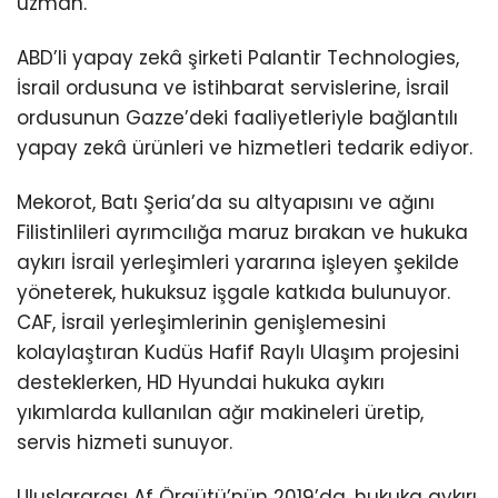
uzman.
ABD’li yapay zekâ şirketi Palantir Technologies,
İsrail ordusuna ve istihbarat servislerine, İsrail
ordusunun Gazze’deki faaliyetleriyle bağlantılı
yapay zekâ ürünleri ve hizmetleri tedarik ediyor.
Mekorot, Batı Şeria’da su altyapısını ve ağını
Filistinlileri ayrımcılığa maruz bırakan ve hukuka
aykırı İsrail yerleşimleri yararına işleyen şekilde
yöneterek, hukuksuz işgale katkıda bulunuyor.
CAF, İsrail yerleşimlerinin genişlemesini
kolaylaştıran Kudüs Hafif Raylı Ulaşım projesini
desteklerken, HD Hyundai hukuka aykırı
yıkımlarda kullanılan ağır makineleri üretip,
servis hizmeti sunuyor.
Uluslararası Af Örgütü’nün 2019’da, hukuka aykırı