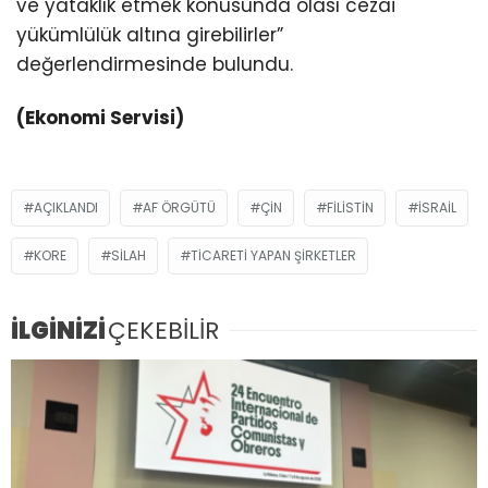
ve yataklık etmek konusunda olası cezai
yükümlülük altına girebilirler”
değerlendirmesinde bulundu.
(Ekonomi Servisi)
AÇIKLANDI
AF ÖRGÜTÜ
ÇIN
FILISTIN
ISRAIL
KORE
SILAH
TICARETI YAPAN ŞIRKETLER
İLGİNİZİ
ÇEKEBİLİR