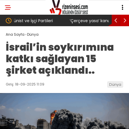
‘Çerçeve yasa’ kanun teklifi Adalet
AKP’li B
Komisyonu’ndan geçti
gibi: Dil
Ana Sayfa
›
Dünya
İsrail’in soykırımına
köyünde 
katkı sağlayan 15
Trabzons
şirket açıklandı..
Giriş: 18-09-2025 11:09
Dünya