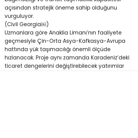
açısından stratejik öneme sahip olduğunu
vurguluyor.
(Civil Georgia⁠￼)
Uzmanlara göre Anaklia Limanı’nın faaliyete
geçmesiyle Çin-Orta Asya-Kafkasya-Avrupa
hattında yük taşımacılığı önemli ölçüde
hızlanacak. Proje aynı zamanda Karadeniz’deki
ticaret dengelerini değiştirebilecek yatırımlar
arasında gösteriliyor.
Yıllardır siyasi ve hukuki tartışmalar nedeniyle
defalarca duran proje, son dönemde yeniden
gündeme gelirken Gürcistan yönetimi inşaat
çalışmalarının kararlılıkla sürdürüleceğini
açıklıyor. (CEPA⁠￼)
Türkiye açısından da büyük önem taşıyan
Anaklia Limanı’nın faaliyete geçmesi halinde