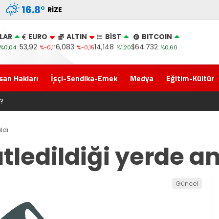
16.8
°
RIZE
LAR
EURO
ALTIN
BİST
BITCOIN
53,92
6,083
14,148
$64.732
%0,04
%-0,11
%-0,15
%1,20
%0,60
san Hakları
İşçi-Sendika-Emek
Medya
Eğitim-Kültür
 Yolculuğuna Erdoğan’ın Memleketi Rize’den Başladı
ldı
tledildiği yerde an
Güncel