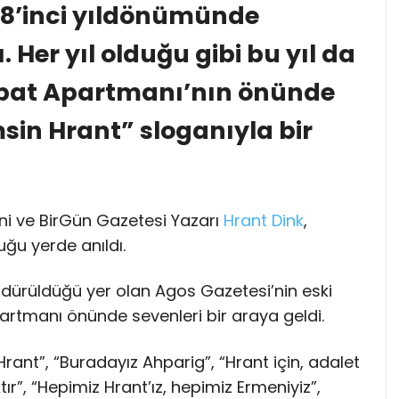
18’inci yıldönümünde
. Her yıl olduğu gibi bu yıl da
 Sebat Apartmanı’nın önünde
sin Hrant” sloganıyla bir
i ve BirGün Gazetesi Yazarı
Hrant Dink
,
uğu yerde anıldı.
öldürüldüğü yer olan Agos Gazetesi’nin eski
artmanı önünde sevenleri bir araya geldi.
ant”, “Buradayız Ahparig”, “Hrant için, adalet
ktır”, “Hepimiz Hrant’ız, hepimiz Ermeniyiz”,