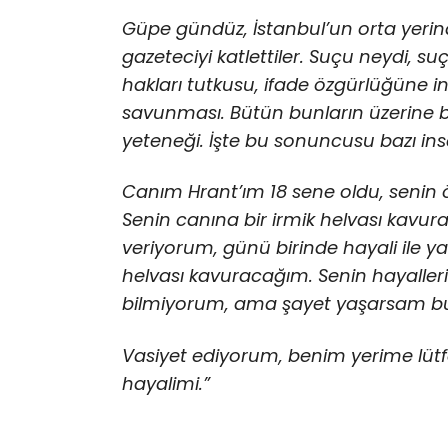
Güpe gündüz, İstanbul’un orta yerind
gazeteciyi katlettiler. Suçu neydi, su
hakları tutkusu, ifade özgürlüğüne in
savunması. Bütün bunların üzerine bi
yeteneği. İşte bu sonuncusu bazı in
Canım Hrant’ım 18 sene oldu, seni
Senin canına bir irmik helvası kavu
veriyorum, günü birinde hayali ile yaş
helvası kavuracağım. Senin hayalle
bilmiyorum, ama şayet yaşarsam b
Vasiyet ediyorum, benim yerime lütfe
hayalimi.”