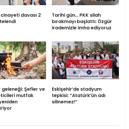
 cinayeti davası 2
Tarihi gün… PKK silah
telendi
bırakmayı başlattı: Özgür
irademizle imha ediyoruz
 geleneği: Şefler ve
Eskişehir’de stadyum
eticileri mutfak
tepkisi: “Atatürk’ün adı
 yeniden
silinemez!”
iriyor