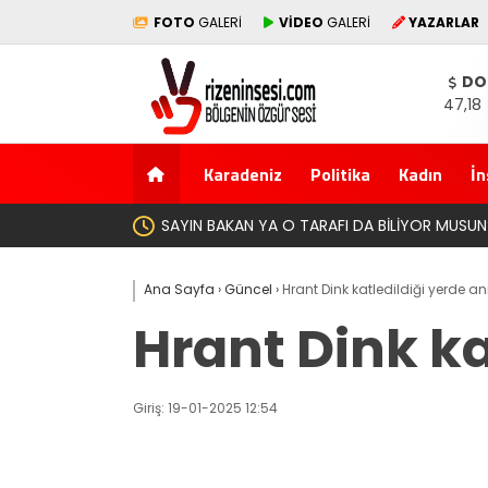
FOTO
GALERİ
VİDEO
GALERİ
YAZARLAR
DO
47,18
Karadeniz
Politika
Kadın
İn
Yeni Parti İktidar
Ana Sayfa
›
Güncel
›
Hrant Dink katledildiği yerde anı
Hrant Dink ka
Giriş: 19-01-2025 12:54