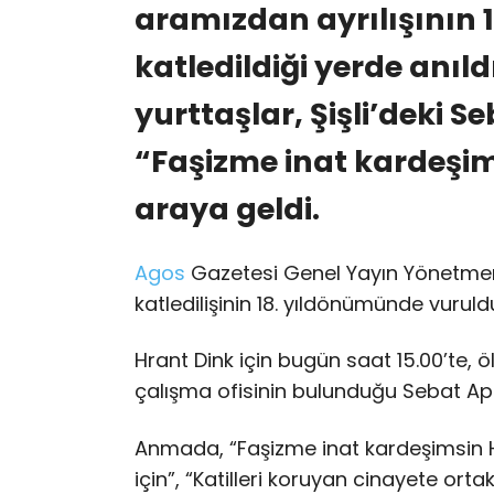
aramızdan ayrılışının 
katledildiği yerde anıldı
yurttaşlar, Şişli’deki
“Faşizme inat kardeşim
araya geldi.
Agos
Gazetesi Genel Yayın Yönetmen
katledilişinin 18. yıldönümünde vuruld
Hrant Dink için bugün saat 15.00’te, 
çalışma ofisinin bulunduğu Sebat Ap
Anmada, “Faşizme inat kardeşimsin Hr
için”, “Katilleri koruyan cinayete orta