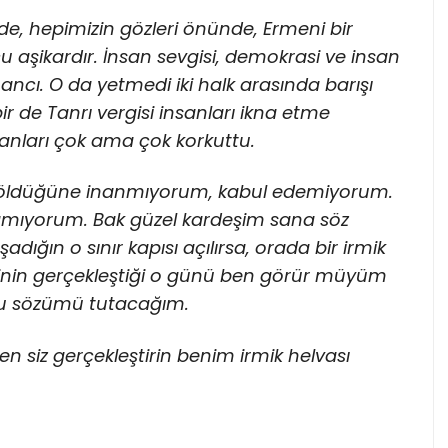
e, hepimizin gözleri önünde, Ermeni bir
çu aşikardır. İnsan sevgisi, demokrasi ve insan
ancı. O da yetmedi iki halk arasında barışı
r de Tanrı vergisi insanları ikna etme
sanları çok ama çok korkuttu.
n öldüğüne inanmıyorum, kabul edemiyorum.
ramıyorum. Bak güzel kardeşim sana söz
adığın o sınır kapısı açılırsa, orada bir irmik
rinin gerçekleştiği o günü ben görür müyüm
u sözümü tutacağım.
n siz gerçekleştirin benim irmik helvası