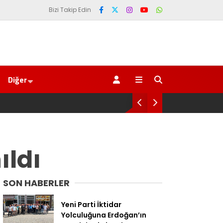
Bizi Takip Edin
Diğer
Genel Af değil,
ıldı
SON HABERLER
Yeni Parti İktidar
Yolculuğuna Erdoğan’ın