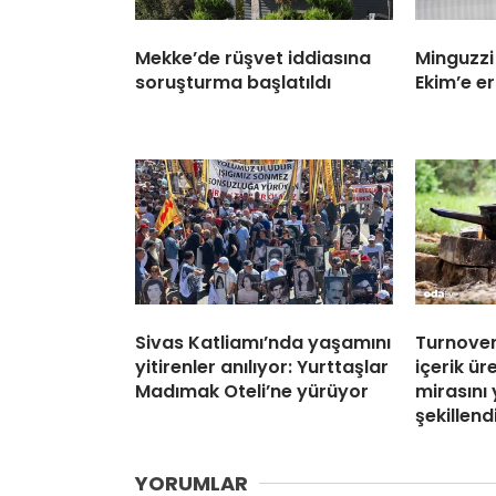
Mekke’de rüşvet iddiasına
Minguzzi
soruşturma başlatıldı
Ekim’e er
Sivas Katliamı’nda yaşamını
Turnover
yitirenler anılıyor: Yurttaşlar
içerik ür
Madımak Oteli’ne yürüyor
mirasını
şekillend
YORUMLAR