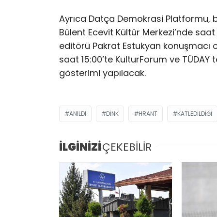
Ayrıca Datça Demokrasi Platformu, b
Bülent Ecevit Kültür Merkezi’nde saat
editörü Pakrat Estukyan konuşmacı o
saat 15:00’te KulturForum ve TÜDAY ta
gösterimi yapılacak.
ANILDI
DINK
HRANT
KATLEDILDIĞI
İLGİNİZİ
ÇEKEBİLİR