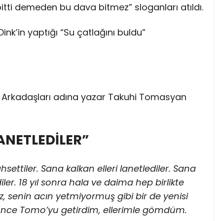
 bitti demeden bu dava bitmez” sloganları atıldı.
nk’in yaptığı “Su çatlağını buldu”
n Arkadaşları adına yazar Takuhi Tomasyan
ANETLEDİLER”
settiler. Sana kalkan elleri lanetlediler. Sana
diler. 18 yıl sonra hala ve daima hep birlikte
az, senin acın yetmiyormuş gibi bir de yenisi
 önce Tomo’yu getirdim, ellerimle gömdüm.