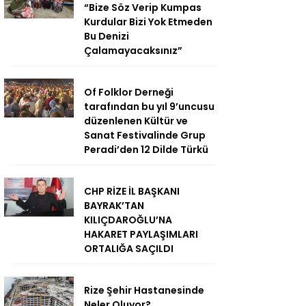
“Bize Söz Verip Kumpas
Kurdular Bizi Yok Etmeden
Bu Denizi
Çalamayacaksınız”
Of Folklor Derneği
tarafından bu yıl 9’uncusu
düzenlenen Kültür ve
Sanat Festivalinde Grup
Peradi’den 12 Dilde Türkü
CHP RİZE İL BAŞKANI
BAYRAK’TAN
KILIÇDAROĞLU’NA
HAKARET PAYLAŞIMLARI
ORTALIĞA SAÇILDI
Rize Şehir Hastanesinde
Neler Oluyor?