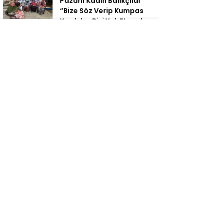
Pazarlı Kadın Balıkçılar
“Bize Söz Verip Kumpas
Kurdular Bizi Yok Etmeden
Bu Denizi
Çalamayacaksınız”
Of Folklor Derneği
tarafından bu yıl 9’uncusu
düzenlenen Kültür ve
Sanat Festivalinde Grup
Peradi’den 12 Dilde Türkü
CHP RİZE İL BAŞKANI
BAYRAK’TAN
KILIÇDAROĞLU’NA
HAKARET PAYLAŞIMLARI
ORTALIĞA SAÇILDI
Rize Şehir Hastanesinde