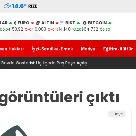
14.6
°
RIZE
LAR
EURO
ALTIN
BİST
BITCOIN
53,92
6,083
14,148
$64.732
%0,04
%-0,11
%-0,15
%1,20
%0,60
san Hakları
İşçi-Sendika-Emek
Medya
Eğitim-Kültür
SAYIN BAKAN YA O TARAFI DA BİLİYOR MUSUN?
görüntüleri çıktı
Dünya