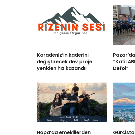
Karadeniz’in kaderini
Pazar’da
değiştirecek dev proje
“Katil A
yeniden hız kazandı!
Defol”
Hopa’da emeklilerden
Gürcista