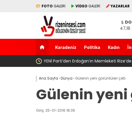
FOTO
GALERİ
VİDEO
GALERİ
YAZARLAR
DO
47,18
Karadeniz
Politika
Kadın
İn
 Üç İlçede Peş Peşe Açılış
Ana Sayfa
›
Dünya
›
Gülenin yeni görüntüleri çıktı
Gülenin yeni 
Giriş: 25-01-2016 18:36