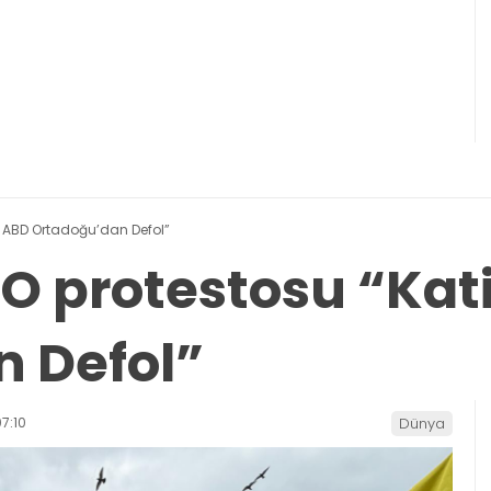
l ABD Ortadoğu’dan Defol”
O protestosu “Kat
 Defol”
7:10
Dünya