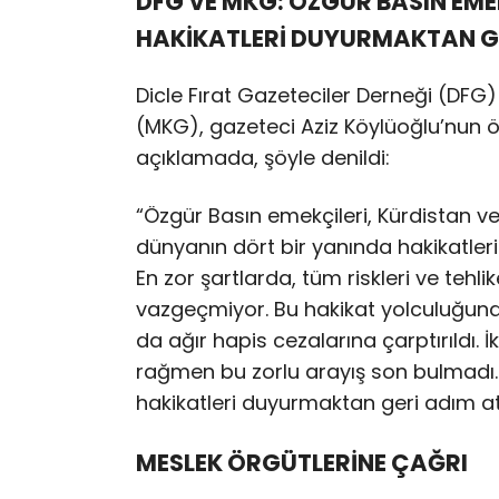
DFG VE MKG: ÖZGÜR BASIN EME
HAKİKATLERİ DUYURMAKTAN G
Dicle Fırat Gazeteciler Derneği (DF
(MKG), gazeteci Aziz Köylüoğlu’nun ö
açıklamada, şöyle denildi:
“Özgür Basın emekçileri, Kürdistan 
dünyanın dört bir yanında hakikatle
En zor şartlarda, tüm riskleri ve tehl
vazgeçmiyor. Bu hakikat yolculuğunda
da ağır hapis cezalarına çarptırıldı. İ
rağmen bu zorlu arayış son bulmadı.
hakikatleri duyurmaktan geri adım a
MESLEK ÖRGÜTLERİNE ÇAĞRI