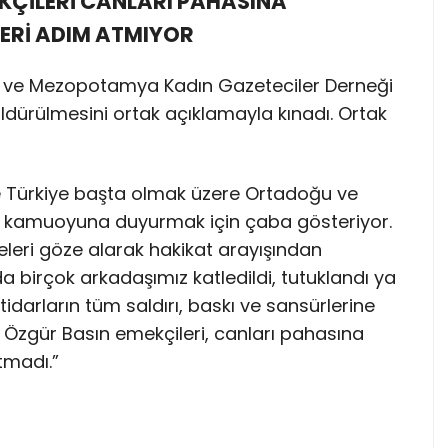
KÇİLERİ CANLARI PAHASINA
ERİ ADIM ATMIYOR
G) ve Mezopotamya Kadın Gazeteciler Derneği
ldürülmesini ortak açıklamayla kınadı. Ortak
ve Türkiye başta olmak üzere Ortadoğu ve
ri kamuoyuna duyurmak için çaba gösteriyor.
ikeleri göze alarak hakikat arayışından
 birçok arkadaşımız katledildi, tutuklandı ya
ktidarların tüm saldırı, baskı ve sansürlerine
 Özgür Basın emekçileri, canları pahasına
tmadı.”