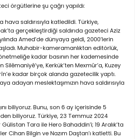
i örgütlerine şu çağrı yapıldı:
hava saldırısıyla katledildi. Türkiye,
k’ta gerçekleştirdiği saldırıda gazeteci Aziz
6 yılında Amed’de dünyaya geldi, 2000’lerin
şladı. Muhabir-kameramanlıktan editörlük,
önetmeliğe kadar basının her kademesinde
den Silêmaniyê’ye, Kerkük’ten Mexmûr’a, Kuzey
rîn’e kadar birçok alanda gazetecilik yaptı.
aya adayan meslektaşımızın hava saldırısıyla
ını biliyoruz. Bunu, son 6 ay içerisinde 5
nden biliyoruz. Türkiye, 23 Temmuz 2024
Gülistan Tara ile Hero Bahaddin’i; 19 Aralık’ta
er Cihan Bilgin ve Nazım Daştan’ı katletti. Bu