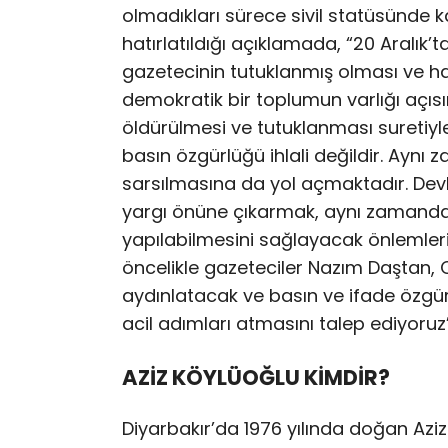
olmadıkları sürece sivil statüsünde k
hatırlatıldığı açıklamada, “20 Aralık’
gazetecinin tutuklanmış olması ve h
demokratik bir toplumun varlığı açıs
öldürülmesi ve tutuklanması suretiyl
basın özgürlüğü ihlali değildir. Ayn
sarsılmasına da yol açmaktadır. Devlet
yargı önüne çıkarmak, aynı zamanda g
yapılabilmesini sağlayacak önlemler
öncelikle gazeteciler Nazım Daştan, C
aydınlatacak ve basın ve ifade özgür
acil adımları atmasını talep ediyoruz”
AZİZ KÖYLÜOĞLU KİMDİR?
Diyarbakır’da 1976 yılında doğan Aziz 