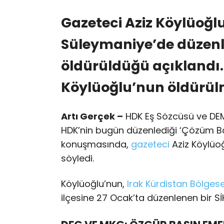
Gazeteci Aziz Köylüoğl
Süleymaniye’de düzenl
öldürüldüğü açıklandı
Köylüoğlu’nun öldürülm
Artı Gerçek –
HDK Eş Sözcüsü ve DEM 
HDK’nin bugün düzenlediği ‘Çözüm Bar
konuşmasında,
gazeteci
Aziz Köylüoğ
söyledi.
Köylüoğlu’nun,
Irak Kürdistan Bölges
ilçesine 27 Ocak’ta düzenlenen bir SİH