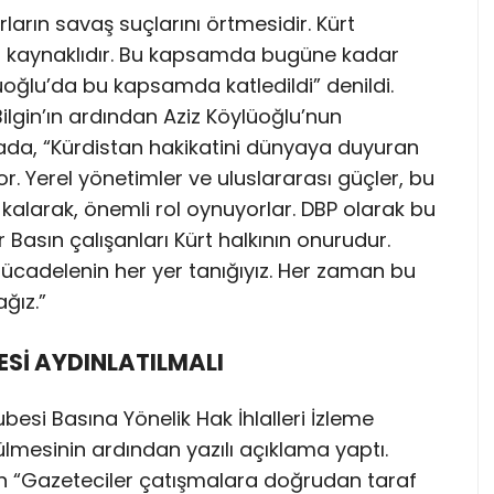
darların savaş suçlarını örtmesidir. Kürt
n kaynaklıdır. Bu kapsamda bugüne kadar
lüoğlu’da bu kapsamda katledildi” denildi.
lgin’ın ardından Aziz Köylüoğlu’nun
amada, “Kürdistan hakikatini dünyaya duyuran
yor. Yerel yönetimler ve uluslararası güçler, bu
z kalarak, önemli rol oynuyorlar. DBP olarak bu
r Basın çalışanları Kürt halkının onurudur.
mücadelenin her yer tanığıyız. Her zaman bu
ğız.”
ESİ AYDINLATILMALI
besi Basına Yönelik Hak İhlalleri İzleme
lmesinin ardından yazılı açıklama yaptı.
 “Gazeteciler çatışmalara doğrudan taraf