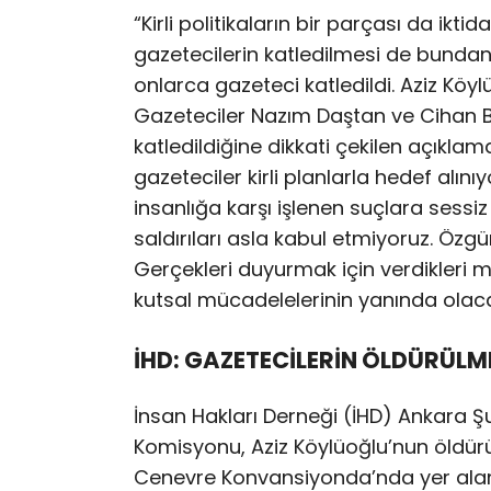
“Kirli politikaların bir parçası da ikti
gazetecilerin katledilmesi de bunda
onlarca gazeteci katledildi. Aziz Köy
Gazeteciler Nazım Daştan ve Cihan Bi
katledildiğine dikkati çekilen açıkl
gazeteciler kirli planlarla hedef alını
insanlığa karşı işlenen suçlara sessi
saldırıları asla kabul etmiyoruz. Özgü
Gerçekleri duyurmak için verdikleri 
kutsal mücadelelerinin yanında olaca
İHD: GAZETECİLERİN ÖLDÜRÜLM
İnsan Hakları Derneği (İHD) Ankara Şu
Komisyonu, Aziz Köylüoğlu’nun öldürü
Cenevre Konvansiyonda’nda yer alan