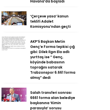
Havana’da başladı
‘Çerçeve yasa’ kanun
teklifi Adalet
Komisyonu’ndan geçti
AKP’li Başkan Metin
Genç’e Forma tepkisi çığ
gibi: Dilek Ilgın Ela adlı
yurttaş ise ” Genç,
köyünde babasının
toprağını satarak
Trabzonspor 6.661 forma
almış” dedi
Salah transferi sonrası
6661 forma alan belediye
başkanına ‘Kimin
parasıyla’ sorusu