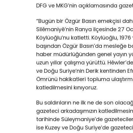
DFG ve MKG’nin açıklamasında gazetec
“Bugün bir Özgür Basın emekçisi daha 
Silêmaniyê’nin Ranya ilçesinde 27 Oca
Köylüoğlu’nu katletti. Köylüoğlu, 197
başından Özgür Basın’da mesleğe ba
haber müdürlüğünden genel yayın y
uzun yıllar çalışma yürüttü. Hêwler’
ve Doğu Suriye’nin Derik kentinden Ef
Ömrünü hakikatleri topluma ulaştırm
katledilmesini kınıyoruz.
Bu saldırıların ne ilk ne de son olacağ
gazeteci arkadaşımızın katledilmesi
tarihinde Süleymaniye’de gazeteciler 
ise Kuzey ve Doğu Suriye’de gazetecil