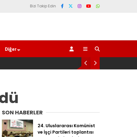
Bizi Takip Edin
Diğer
AKP’li Ba
Trabzons
ldü
SON HABERLER
24. Uluslararası Komünist
ve İşçi Partileri toplantısı