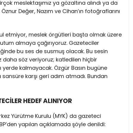
irçok meslektaşımız ya gözaltına alındı ya da
 Öznur Değer, Nazım ve Cihan’ın fotoğraflarını
bul etmiyor, meslek örgütleri başta olmak üzere
 tutum almaya çağırıyoruz. Gazeteciler
ldiğinde bu ses de susmuş olacak. Bu sesin
 daha söz veriyoruz; katledilen hiçbir
ı yerde kalmayacak. Özgür Basın bugüne
da sansüre karşı geri adım atmadı. Bundan
ECİLER HEDEF ALINIYOR
erkez Yürütme Kurulu (MYK) da gazeteci
DBP’den yapılan açıklamada şöyle denildi: