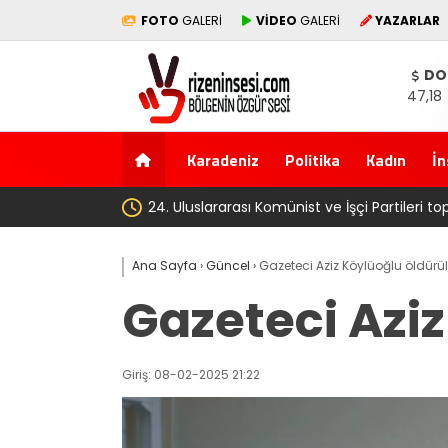
FOTO
GALERİ
VİDEO
GALERİ
YAZARLAR
DO
47,18
Karadeniz
Politika
Kadın
İn
‘Çerçeve yas
Ana Sayfa
›
Güncel
›
Gazeteci Aziz Köylüoğlu öldürü
Gazeteci Azi
Giriş: 08-02-2025 21:22