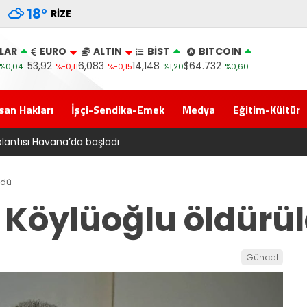
18
°
RIZE
LAR
EURO
ALTIN
BİST
BITCOIN
53,92
6,083
14,148
$64.732
%0,04
%-0,11
%-0,15
%1,20
%0,60
san Hakları
İşçi-Sendika-Emek
Medya
Eğitim-Kültür
a’ kanun teklifi Adalet Komisyonu’ndan geçti
ldü
z Köylüoğlu öldürü
Güncel