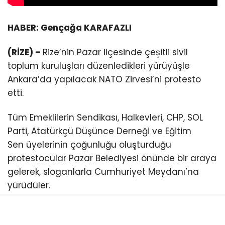
HABER: Gençağa KARAFAZLI
(RİZE) –
Rize’nin Pazar ilçesinde çeşitli sivil
toplum kuruluşları düzenledikleri yürüyüşle
Ankara’da yapılacak NATO Zirvesi’ni protesto
etti.
Tüm Emeklilerin Sendikası, Halkevleri, CHP, SOL
Parti, Atatürkçü Düşünce Derneği ve Eğitim
Sen üyelerinin çoğunluğu oluşturduğu
protestocular Pazar Belediyesi önünde bir araya
gelerek, sloganlarla Cumhuriyet Meydanı’na
yürüdüler.
CHP Pazar İlçe Başkanı Ömer Hocaoğlu, burada
yaptığı açıklamada, NATO’nun artık bir güvenlik