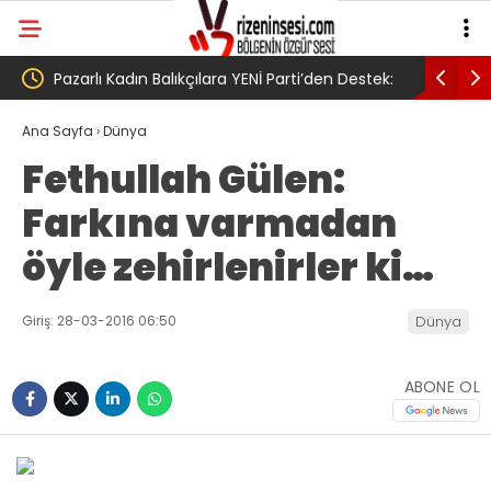
cusu
Pazarlı Kadın Balıkçılara YENİ Parti’den Destek:
AV. Süzen
 Grup
‘Bu Mücadelede Yanınızdayız!’
Yasa Türk
Ana Sayfa
›
Dünya
Fethullah Gülen:
umudumuz
Farkına varmadan
öyle zehirlenirler ki…
Giriş: 28-03-2016 06:50
Dünya
ABONE OL