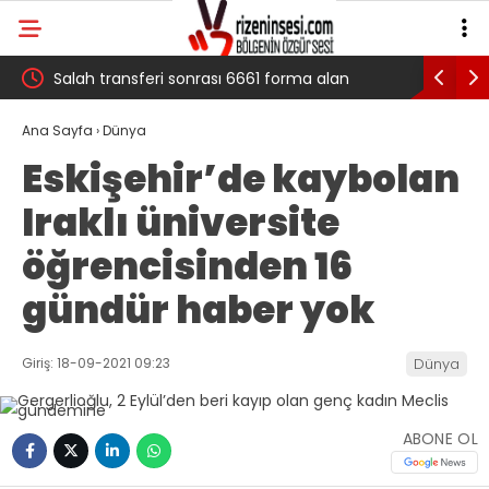
 çığ
Salah transferi sonrası 6661 forma alan
Pazarlı Ka
belediye başkanına ‘Kimin parasıyla’ sorusu
‘Bu Mücad
Ana Sayfa
›
Dünya
Eskişehir’de kaybolan
Iraklı üniversite
öğrencisinden 16
gündür haber yok
Giriş: 18-09-2021 09:23
Dünya
ABONE OL