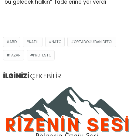
bu gelecek halkın” ifadelerine yer verdi
ABD
KATIIL
NATO
ORTADOĞU'DAN DEFOL
PAZAR
PROTESTO
İLGİNİZİ
ÇEKEBİLİR