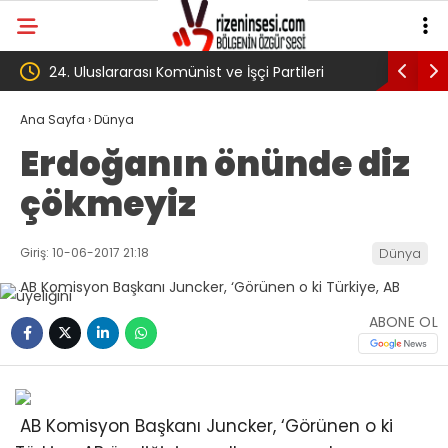
nist ve İşçi Partileri
‘Çerçeve yasa’ kanun teklifi Adalet
a başladı
Komisyonu’ndan geçti
Ana Sayfa
›
Dünya
Erdoğanın önünde diz
çökmeyiz
Giriş: 10-06-2017 21:18
Dünya
ABONE OL
AB Komisyon Başkanı Juncker, ‘Görünen o ki