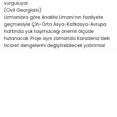
vurguluyor.
(Civil Georgia⁠￼)
Uzmanlara göre Anaklia Limanı’nın faaliyete
geçmesiyle Çin-Orta Asya-Kafkasya-Avrupa
hattında yük taşımacılığı önemli ölçüde
hızlanacak. Proje aynı zamanda Karadeniz’deki
ticaret dengelerini değiştirebilecek yatırımlar
arasında gösteriliyor.
Yıllardır siyasi ve hukuki tartışmalar nedeniyle
defalarca duran proje, son dönemde yeniden
gündeme gelirken Gürcistan yönetimi inşaat
çalışmalarının kararlılıkla sürdürüleceğini
açıklıyor. (CEPA⁠￼)
Türkiye açısından da büyük önem taşıyan
Anaklia Limanı’nın faaliyete geçmesi halinde
özellikle Sarp Sınır Kapısı, Artvin ve Doğu
Karadeniz üzerinden gelişecek ticaret hacminin