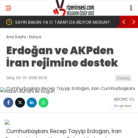
BİLİYOR MUSUN?
Yeni Parti İktidar Yolculuğuna Erdoğan’ın
Memleketi Rize’den Başladı
Ana Sayfa
›
Dünya
Erdoğan ve AKPden
İran rejimine destek
Giriş: 03-01-2018 09:13
Dünya
ABONE OL
Cumhurbaşkanı Recep Tayyip Erdoğan, İran