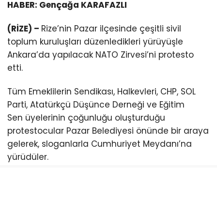
HABER: Gençağa KARAFAZLI
(RİZE) –
Rize’nin Pazar ilçesinde çeşitli sivil
toplum kuruluşları düzenledikleri yürüyüşle
Ankara’da yapılacak NATO Zirvesi’ni protesto
etti.
Tüm Emeklilerin Sendikası, Halkevleri, CHP, SOL
Parti, Atatürkçü Düşünce Derneği ve Eğitim
Sen üyelerinin çoğunluğu oluşturduğu
protestocular Pazar Belediyesi önünde bir araya
gelerek, sloganlarla Cumhuriyet Meydanı’na
yürüdüler.
CHP Pazar İlçe Başkanı Ömer Hocaoğlu, burada
yaptığı açıklamada, NATO’nun artık bir güvenlik
örgütü olmaktan çıktığını ve emperyalistlerin bir