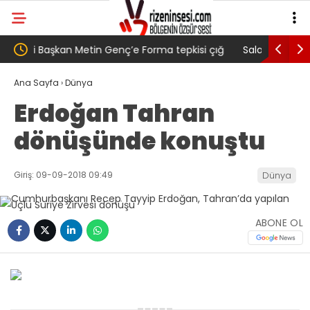
 çığ
Salah transferi sonrası 6661 forma alan
Pazarlı K
belediye başkanına ‘Kimin parasıyla’ sorusu
‘Bu Müca
Ana Sayfa
›
Dünya
Erdoğan Tahran
dönüşünde konuştu
Giriş: 09-09-2018 09:49
Dünya
ABONE OL