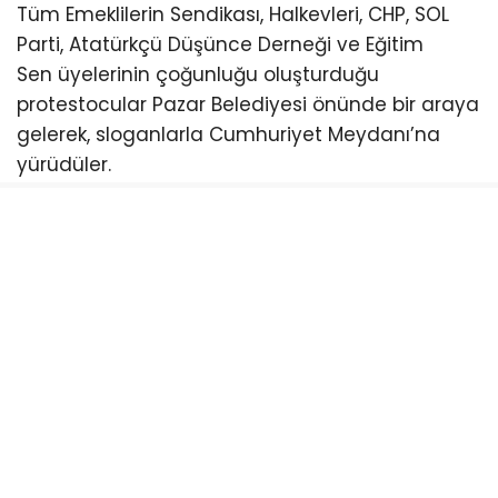
Tüm Emeklilerin Sendikası, Halkevleri, CHP, SOL
Parti, Atatürkçü Düşünce Derneği ve Eğitim
Sen üyelerinin çoğunluğu oluşturduğu
protestocular Pazar Belediyesi önünde bir araya
gelerek, sloganlarla Cumhuriyet Meydanı’na
yürüdüler.
CHP Pazar İlçe Başkanı Ömer Hocaoğlu, burada
yaptığı açıklamada, NATO’nun artık bir güvenlik
örgütü olmaktan çıktığını ve emperyalistlerin bir
sömürge aracı haline geldiğini söyledi.
“NATO artık bir güvenlik örgütü değil,
emperyalistlerin sömürge örgütü haline gelmiş
durumda”
NATO’nun artık bir güvenlik örgütü olmaktan
çıktığını ve emperyalistlerin bir sömürge örgütü