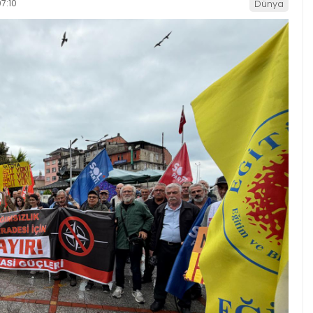
7:10
Dünya