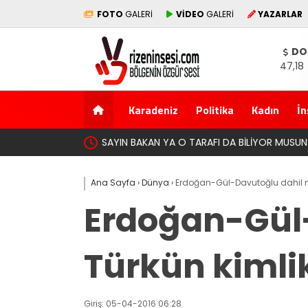
FOTO
GALERİ
VİDEO
GALERİ
YAZARLAR
DO
47,18
Karadeniz
Politika
Kadın
İn
SAYIN BAKAN YA O TARAFI DA BİLİYOR MUSUN
Ana Sayfa
›
Dünya
›
Erdoğan-Gül-Davutoğlu dahil mil
Erdoğan-Gül-
Türkün kimlik
Giriş: 05-04-2016 06:28