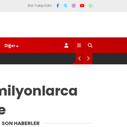
Bizi Takip Edin
Diğer
Yeni Parti İktidar Yolculuğuna Erdoğan’ı
milyonlarca
e
SON HABERLER