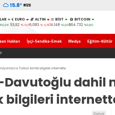
15.8
°
RIZE
LAR
EURO
ALTIN
BİST
BITCOIN
53,92
6,083
14,148
$64.732
%0,04
%-0,11
%-0,15
%1,20
%0,60
san Hakları
İşçi-Sendika-Emek
Medya
Eğitim-Kültür
?
yonlarca Türkün kimlik bilgileri internette
Davutoğlu dahil 
 bilgileri internett
Dünya