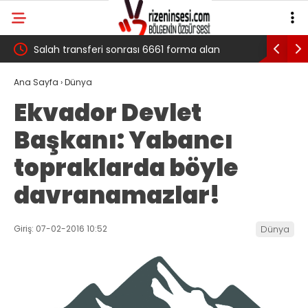
 çığ
Salah transferi sonrası 6661 forma alan
Pazarlı Ka
belediye başkanına ‘Kimin parasıyla’ sorusu
‘Bu Mücad
Ana Sayfa
›
Dünya
Ekvador Devlet
Başkanı: Yabancı
topraklarda böyle
davranamazlar!
Giriş: 07-02-2016 10:52
Dünya