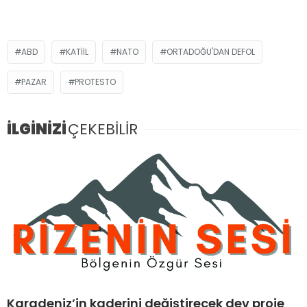
ABD
KATIIL
NATO
ORTADOĞU'DAN DEFOL
PAZAR
PROTESTO
İLGİNİZİ
ÇEKEBİLİR
Karadeniz’in kaderini değiştirecek dev proje