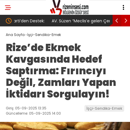
tek:
AV. Süzen “Meclis’e gelen Çerçeve
YENİ Part
Yasa Türkiye’de yeni bir başlangıç için
Gövde Gös
Ana Sayfa
›
İşçi-Sendika-Emek
Rize’de Ekmek
umudumuzun fidesi olmuştur”
Kavgasında Hedef
Saptırma: Fırıncıyı
Değil, Zamları Yapan
İktidarı Sorgulayın!
Giriş: 05-09-2025 13:35
İşçi-Sendika-Emek
Güncelleme: 05-09-2025 14:00