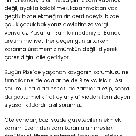
Fırıncı esnafı, “Bizim istediğimiz zam yapmak
değil, ayakta kalabilmek, kazanmaktan vaz
geçtik bizde ekmeğimizin derdindeyiz, bizde
çoluk çocuk bakıyoruz devletimize vergi
veriyoruz .Yaşanan zamlar nedeniyle Ekmek
üretim maliyeti her geçen gün artarken
zararına üretmemiz mümkün değil” diyerek
çaresizliğini dile getiriyor.
Bugün Rize’de yaşanan kavganın sorumlusu ne
fırıncılar ne de odalar ne de Rize valisidir… Asıl
sorumlu, halkı da esnafı da zamlarla ezip, sonra
da göstermelik “ret oylarıyla” vicdan temizleyen
siyasal iktidardır asıl sorumlu…
Öte yandan, bazı sözde gazetecilerin ekmek
zammı üzerinden zam kararı alan meslek