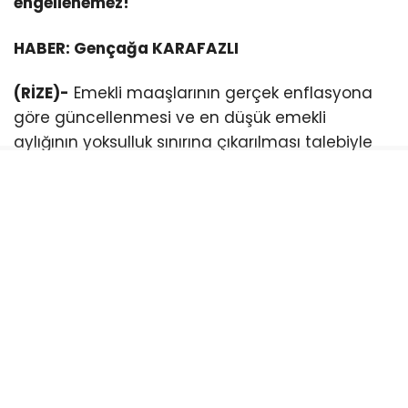
engellenemez!
HABER: Gençağa KARAFAZLI
(RİZE)-
Emekli maaşlarının gerçek enflasyona
göre güncellenmesi ve en düşük emekli
aylığının yoksulluk sınırına çıkarılması talebiyle
mücadele eden Emekli Meclisi üyelerinin
tutuklanmasına yönelik tepkiler sürüyor.
Rize, Fındıklı Emekli Meclisi üyeleri, Cumhuriyet
meydanında yaptıkları basın açıklamasıyla
tutuklu bulunan Emekli meclisi üyelerinin serbest
bırakılmasını istedi.
Emekli meclisleri adına basın açıklamasını
Türkan Albayrak okudu.