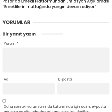
Pazar’da Emekli Platformundan Enflasyon Açıklaması
“Emeklilerin mutfağında yangın devam ediyor”
YORUMLAR
Bir yanıt yazın
Yorum
*
Ad
E-posta
Daha sonraki yorumlarımda kullanılması için adım, e-posta
adresim ve site adresim bu tarayıcıya kaydedilsin.