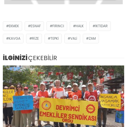
EKMEK
ESNAF
FIRINCI
HALK
IKTIDAR
KAVGA
RIZE
TEPKİ
VALI
ZAM
İLGİNİZİ
ÇEKEBİLİR