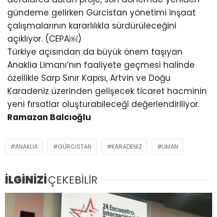
gündeme gelirken Gürcistan yönetimi inşaat
çalışmalarının kararlılıkla sürdürüleceğini
açıklıyor. (CEPA⁠￼)
Türkiye açısından da büyük önem taşıyan
Anaklia Limanı’nın faaliyete geçmesi halinde
özellikle Sarp Sınır Kapısı, Artvin ve Doğu
Karadeniz üzerinden gelişecek ticaret hacminin
yeni fırsatlar oluşturabileceği değerlendiriliyor.
Ramazan Balcıoğlu
ANAKLIA
GÜRCISTAN
KARADENIZ
LIMAN
İLGİNİZİ
ÇEKEBİLİR