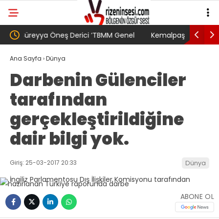
nel
Kemalpaşa’da Festival Değil, Mücadele
24. Ulusla
Buluşması
toplantıs
Ana Sayfa
›
Dünya
Darbenin Gülenciler
tarafından
gerçekleştirildiğine
dair bilgi yok.
Giriş: 25-03-2017 20:33
Dünya
ABONE OL