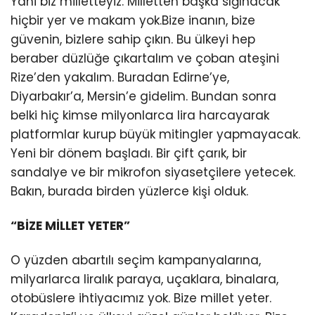
Yani biz milletteyiz. Milletten başka sığınacak
hiçbir yer ve makam yok.Bize inanın, bize
güvenin, bizlere sahip çıkın. Bu ülkeyi hep
beraber düzlüğe çıkartalım ve çoban ateşini
Rize’den yakalım. Buradan Edirne’ye,
Diyarbakır’a, Mersin’e gidelim. Bundan sonra
belki hiç kimse milyonlarca lira harcayarak
platformlar kurup büyük mitingler yapmayacak.
Yeni bir dönem başladı. Bir çift çarık, bir
sandalye ve bir mikrofon siyasetçilere yetecek.
Bakın, burada birden yüzlerce kişi olduk.
“BİZE MİLLET YETER”
O yüzden abartılı seçim kampanyalarına,
milyarlarca liralık paraya, uçaklara, binalara,
otobüslere ihtiyacımız yok. Bize millet yeter.