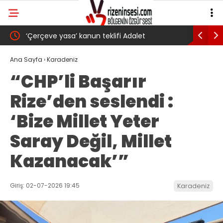
‘Çerçeve yasa’ kanun teklifi Adalet
AKP’li Ba
Komisyonu’ndan geçti
gibi: Dile
Ana Sayfa
›
Karadeniz
“CHP’li Başarır
köyünde 
Rize’den seslendi :
Trabzons
‘Bize Millet Yeter
Saray Değil, Millet
Kazanacak’”
Giriş: 02-07-2026 19:45
Karadeniz