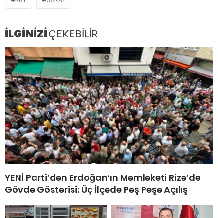
RIZE
SARAY
İLGİNİZİ
ÇEKEBİLİR
YENİ Parti’den Erdoğan’ın Memleketi Rize’de
Gövde Gösterisi: Üç İlçede Peş Peşe Açılış