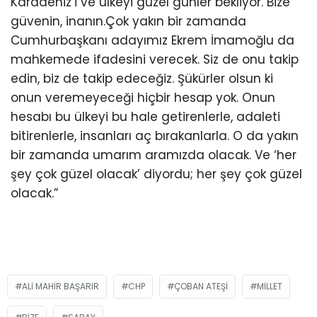
Karadeniz’i ve ülkeyi güzel günler bekliyor. Bize
güvenin, inanın.Çok yakın bir zamanda
Cumhurbaşkanı adayımız Ekrem İmamoğlu da
mahkemede ifadesini verecek. Siz de onu takip
edin, biz de takip edeceğiz. Şükürler olsun ki
onun veremeyeceği hiçbir hesap yok. Onun
hesabı bu ülkeyi bu hale getirenlerle, adaleti
bitirenlerle, insanları aç bırakanlarla. O da yakın
bir zamanda umarım aramızda olacak. Ve ‘her
şey çok güzel olacak’ diyordu; her şey çok güzel
olacak.”
ALI MAHIR BAŞARIR
CHP
ÇOBAN ATEŞI
MILLET