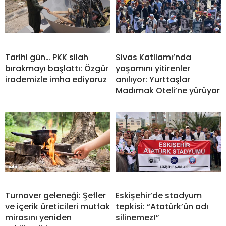
Tarihi gün… PKK silah
Sivas Katliamı’nda
bırakmayı başlattı: Özgür
yaşamını yitirenler
irademizle imha ediyoruz
anılıyor: Yurttaşlar
Madımak Oteli’ne yürüyor
Turnover geleneği: Şefler
Eskişehir’de stadyum
ve içerik üreticileri mutfak
tepkisi: “Atatürk’ün adı
mirasını yeniden
silinemez!”