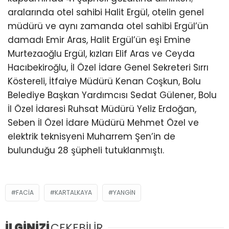
aralarında otel sahibi Halit Ergül, otelin genel
müdürü ve aynı zamanda otel sahibi Ergül’ün
damadı Emir Aras, Halit Ergül’ün eşi Emine
Murtezaoğlu Ergül, kızları Elif Aras ve Ceyda
Hacıbekiroğlu, İl Özel İdare Genel Sekreteri Sırrı
Köstereli, İtfaiye Müdürü Kenan Coşkun, Bolu
Belediye Başkan Yardımcısı Sedat Gülener, Bolu
İl Özel İdaresi Ruhsat Müdürü Yeliz Erdoğan,
Seben İl Özel İdare Müdürü Mehmet Özel ve
elektrik teknisyeni Muharrem Şen’in de
bulunduğu 28 şüpheli tutuklanmıştı.
FACIA
KARTALKAYA
YANGIN
İLGİNİZİ
ÇEKEBİLİR