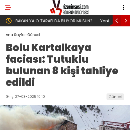
SUN?
Yeni Parti İktidar Yolculuğuna Erdoğan’ın
Genel Af
Memleketi Rize’den Başladı
Ana Sayfa
›
Güncel
Bolu Kartalkaya
faciası: Tutuklu
bulunan 8 kişi tahliye
edildi
Giriş: 27-03-2025 10:10
Güncel