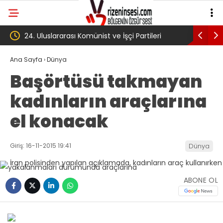
ararası Komünist ve İşçi Partileri
‘Çerçeve yasa’ kanun tekl
sı Havana’da başladı
Komisyonu’ndan geçti
Ana Sayfa
›
Dünya
Başörtüsü takmayan
kadınların araçlarına
el konacak
Giriş: 16-11-2015 19:41
Dünya
ABONE OL