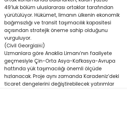
49’luk bölüm uluslararası ortaklar tarafından
yürütülüyor. Hükümet, limanın ülkenin ekonomik
bağımsızlığı ve transit taşımacılık kapasitesi
açısından stratejik öneme sahip olduğunu
vurguluyor.
(Civil Georgia⁠￼)
Uzmanlara göre Anaklia Limanı’nın faaliyete
geçmesiyle Çin-Orta Asya-Kafkasya-Avrupa
hattında yük taşımacılığı önemli ölçüde
hızlanacak. Proje aynı zamanda Karadeniz’deki
ticaret dengelerini değiştirebilecek yatırımlar
arasında gösteriliyor.
Yıllardır siyasi ve hukuki tartışmalar nedeniyle
defalarca duran proje, son dönemde yeniden
gündeme gelirken Gürcistan yönetimi inşaat
çalışmalarının kararlılıkla sürdürüleceğini