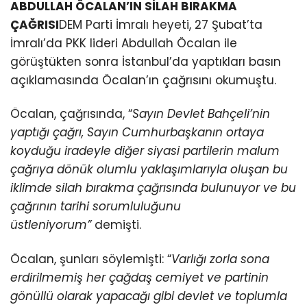
ABDULLAH ÖCALAN’IN SİLAH BIRAKMA
ÇAĞRISI
DEM Parti İmralı heyeti, 27 Şubat’ta
İmralı’da PKK lideri Abdullah Öcalan ile
görüştükten sonra İstanbul’da yaptıkları basın
açıklamasında Öcalan’ın çağrısını okumuştu.
Öcalan, çağrısında, “
Sayın Devlet Bahçeli’nin
yaptığı çağrı, Sayın Cumhurbaşkanın ortaya
koyduğu iradeyle diğer
siyasi partilerin malum
çağrıya dönük olumlu yaklaşımlarıyla oluşan bu
iklimde silah bırakma
çağrısında bulunuyor ve bu
çağrının tarihi sorumluluğunu
üstleniyorum”
demişti.
Öcalan, şunları söylemişti: “
Varlığı zorla sona
erdirilmemiş her çağdaş cemiyet ve partinin
gönüllü olarak yapacağı gibi
devlet ve toplumla