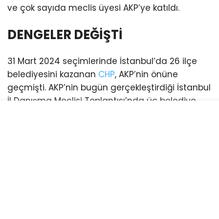
ve çok sayıda meclis üyesi AKP’ye katıldı.
DENGELER DEĞİŞTİ
31 Mart 2024 seçimlerinde İstanbul’da 26 ilçe
belediyesini kazanan
CHP
, AKP’nin önüne
geçmişti. AKP’nin bugün gerçekleştirdiği İstanbul
İl Danışma Meclisi Toplantısı’nda üç belediye
başkanı katılım sağladı. Bu katılımlarla birlikte
İstanbul genelinde AKP’li belediye sayısı 21’e
yükseldi. (Esenyurt ve Şişli belediyeleri ise
mevcut durumda kayyum tarafından
yönetilmektedir)
CHP’li belediye ise sayısı 18’e geriledi.
Bayrampaşa:
CHP’li Belediye Başkanı Hasan