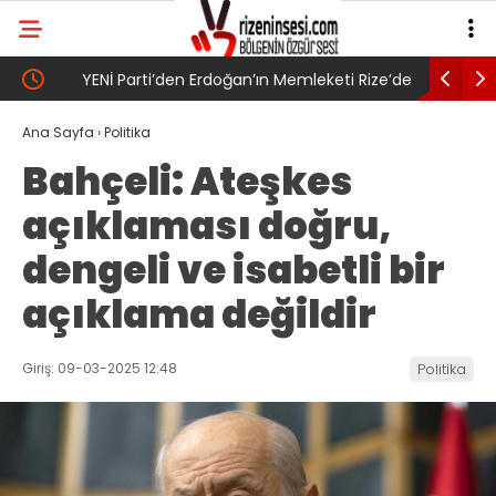
YENİ Parti’den Erdoğan’ın Memleketi Rize’de
SAYIN BA
Gövde Gösterisi: Üç İlçede Peş Peşe Açılış
Ana Sayfa
›
Politika
Bahçeli: Ateşkes
açıklaması doğru,
dengeli ve isabetli bir
açıklama değildir
Giriş: 09-03-2025 12:48
Politika