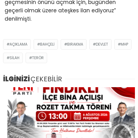
geçmesinin önünü açmak için, bugünden
geçerli olmak üzere ateşkes ilan ediyoruz”
denilmişti.
AÇIKLAMA
BAHÇELI
BIRAKMA
DEVLET
MHP
SILAH
TERÖR
İLGİNİZİ
ÇEKEBİLİR