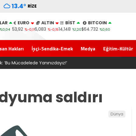
13.4
°
RIZE
LAR
EURO
ALTIN
BİST
BITCOIN
53,92
6,083
14,148
$64.732
%0,04
%-0,11
%-0,15
%1,20
%0,60
san Hakları
İşçi-Sendika-Emek
Medya
Eğitim-Kültür
 Süzen “Meclis’e gelen Çerçeve Yasa Türkiye’de yeni bir başlan
dyuma saldırı
Dünya