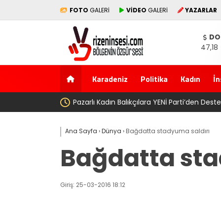
FOTO
GALERİ
VİDEO
GALERİ
YAZARLAR
DO
47,18
Karadeniz
Politika
Kadın
İn
yız!’
AV.
Ana Sayfa
›
Dünya
›
Bağdatta stadyuma saldırı
Bağdatta sta
Giriş: 25-03-2016 18:12