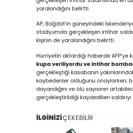
gerçekleşen intihar saldırısında en az 
yaralandığını belirtti.
AP, Bağdat’ın güneyindeki İskenderiye
stadyumda gerçekleşen intihar saldırı
kişinin de yaralandığını belirtti.
Hürriyetin aktardığı haberde AFP’ye 
kupa veriliyordu ve intihar bombac
gerçekleştiği kasabanın yakınlarındak
kaybedenler olduğunu onaylarken; bas
dayandığını ve ölü sayısının artabilece
gerçekleştirildiği kaydedilien saldırı
İLGİNİZİ
ÇEKEBİLİR