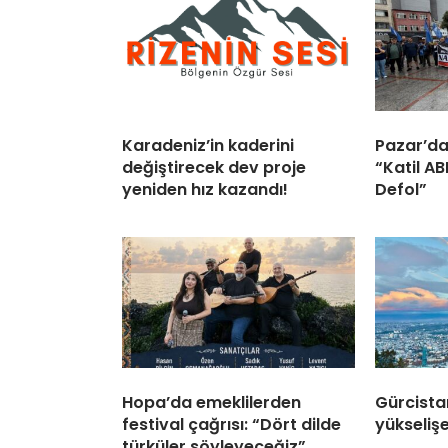
Karadeniz’in kaderini
Pazar’da
değiştirecek dev proje
“Katil A
yeniden hız kazandı!
Defol”
Hopa’da emeklilerden
Gürcista
festival çağrısı: “Dört dilde
yükselişe
türküler söyleyeceğiz”