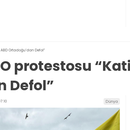
l ABD Ortadoğu’dan Defol”
O protestosu “Kat
 Defol”
7:10
Dünya